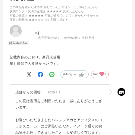
この商品を選んだ決め手
:探していたデザイン・モデルだったから
状態ランク・説明の正確さ
:★★★★★ 説明以上だった
写真の正確さ
:★★★★★ 写真の通りで、とても分かりやすかった
価格の納得感
:★★☆☆☆ 少し割高に感じた
sj
ご利用回数:
始めて
年代:
50代
性別:
男性
記載内容のとおり、新品未使用
箱も綺麗で大変良かったです。
参考になった
1
Like!
0
店舗からの回答
2026.8.3
この度は当店をご利用いただき、誠にありがとうござ
います。
お選びいただきましたバレンシアガとアディダスのコ
ラボスニーカーにご満足いただき、イメージ通りのお
品物をお届けできましたこと、大変嬉しく存じます。