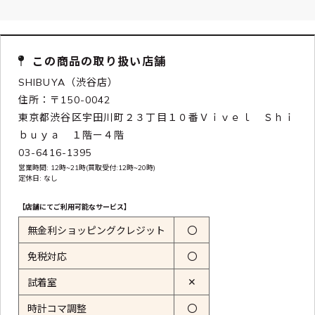
この商品の取り扱い店舗
SHIBUYA（渋谷店）
住所：〒150-0042
東京都渋谷区宇田川町２３丁目１０番Ｖｉｖｅｌ Ｓｈｉ
ｂｕｙａ １階ー４階
03-6416-1395
営業時間: 12時~21時(買取受付:12時~20時)
定休日: なし
【店舗にてご利用可能なサービス】
無金利ショッピングクレジット
〇
免税対応
〇
✕
試着室
時計コマ調整
〇