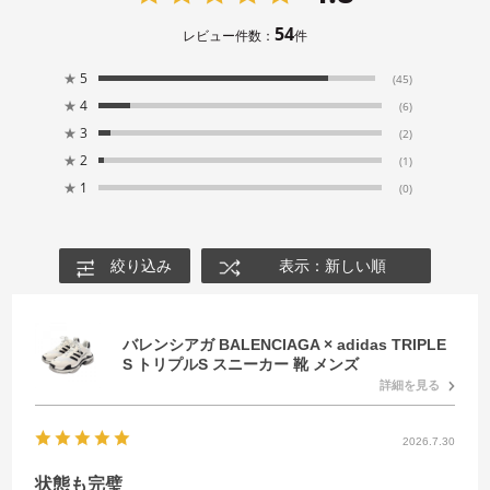
54
レビュー件数：
件
★
5
(45)
★
4
(6)
★
3
(2)
★
2
(1)
★
1
(0)
絞り込み
表示：新しい順
バレンシアガ BALENCIAGA × adidas TRIPLE
S トリプルS スニーカー 靴 メンズ
詳細を見る
2026.7.30
状態も完璧