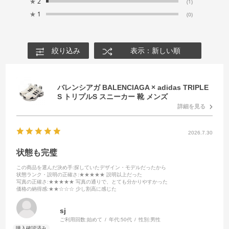
★
2
(1)
★
1
(0)
絞り込み
表示：新しい順
バレンシアガ BALENCIAGA × adidas TRIPLE
S トリプルS スニーカー 靴 メンズ
詳細を見る
2026.7.30
状態も完璧
この商品を選んだ決め手
:探していたデザイン・モデルだったから
状態ランク・説明の正確さ
:★★★★★ 説明以上だった
写真の正確さ
:★★★★★ 写真の通りで、とても分かりやすかった
価格の納得感
:★★☆☆☆ 少し割高に感じた
sj
ご利用回数:
始めて
年代:
50代
性別:
男性