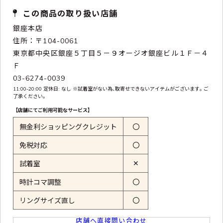
この商品の取り扱い店舗
銀座本店
住所：〒104-0061
東京都中央区銀座５丁目５－９オージオ銀座ビル１Ｆ－４
Ｆ
03-6274-0039
11:00-20:00 定休日: なし ※試着室がない為､取寄せできないアイテムがございます｡ ご
了承ください｡
【店舗にてご利用可能なサービス】
無金利ショッピングクレジット
〇
免税対応
〇
✕
試着室
時計コマ調整
〇
リングサイズ直し
〇
店舗へ直接問い合わせ