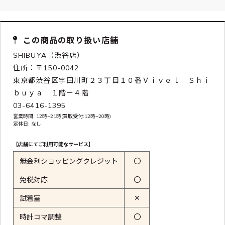
この商品の取り扱い店舗
SHIBUYA（渋谷店）
住所：〒150-0042
東京都渋谷区宇田川町２３丁目１０番Ｖｉｖｅｌ Ｓｈｉ
ｂｕｙａ １階ー４階
03-6416-1395
営業時間: 12時~21時(買取受付:12時~20時)
定休日: なし
【店舗にてご利用可能なサービス】
無金利ショッピングクレジット
〇
免税対応
〇
✕
試着室
時計コマ調整
〇