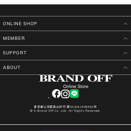
ONLINE SHOP
MEMBER
SUPPORT
ABOUT
facebook
instagram
LINE
東京都公安委員会許可 第301061906960号
© K-Brand Off Co.,Ltd. All Rights Reserved.