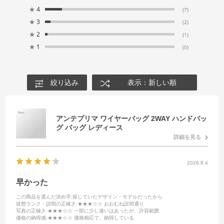
★
4
(7)
★
3
(2)
★
2
(1)
★
1
(0)
絞り込み
表示：新しい順
アンテプリマ ワイヤーバッグ 2WAY ハンドバッ
グ バッグ レディース
詳細を見る
2026.8.4
早かった
この商品を選んだ決め手
:探していたデザイン・モデルだったから
状態ランク・説明の正確さ
:★★★☆☆ おおむね説明通り
写真の正確さ
:★★★☆☆ 一部に少し違いはあったが、許容範囲
価格の納得感
:★★★☆☆ 価格相応で、納得している