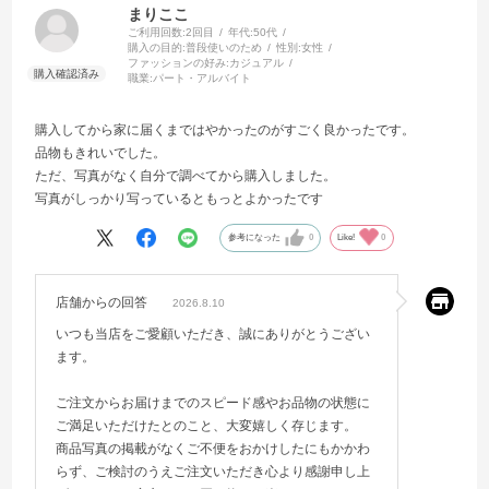
まりここ
ご利用回数:
2回目
年代:
50代
購入の目的:
普段使いのため
性別:
女性
ファッションの好み:
カジュアル
職業:
パート・アルバイト
購入してから家に届くまではやかったのがすごく良かったです。
品物もきれいでした。
ただ、写真がなく自分で調べてから購入しました。
写真がしっかり写っているともっとよかったです
参考になった
0
Like!
0
店舗からの回答
2026.8.10
いつも当店をご愛顧いただき、誠にありがとうござい
ます。
ご注文からお届けまでのスピード感やお品物の状態に
ご満足いただけたとのこと、大変嬉しく存じます。
商品写真の掲載がなくご不便をおかけしたにもかかわ
らず、ご検討のうえご注文いただき心より感謝申し上