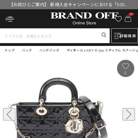
【お詫びとご案内】 新規入会キャンペーンにおける「500円
OFFクーポン」付与漏れと補填について
0
詳細検索
トップ
バッグ
ハンドバッグ
ディオール LADY D-Joy ミディアム カナージ
0