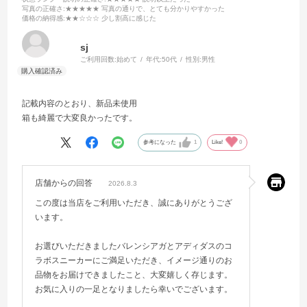
写真の正確さ
:★★★★★ 写真の通りで、とても分かりやすかった
価格の納得感
:★★☆☆☆ 少し割高に感じた
sj
ご利用回数:
始めて
年代:
50代
性別:
男性
記載内容のとおり、新品未使用
箱も綺麗で大変良かったです。
参考になった
1
Like!
0
店舗からの回答
2026.8.3
この度は当店をご利用いただき、誠にありがとうござ
います。
お選びいただきましたバレンシアガとアディダスのコ
ラボスニーカーにご満足いただき、イメージ通りのお
品物をお届けできましたこと、大変嬉しく存じます。
お気に入りの一足となりましたら幸いでございます。