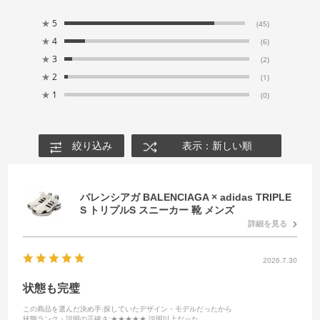
★
5
(45)
★
4
(6)
★
3
(2)
★
2
(1)
★
1
(0)
絞り込み
表示：新しい順
バレンシアガ BALENCIAGA × adidas TRIPLE
S トリプルS スニーカー 靴 メンズ
詳細を見る
2026.7.30
状態も完璧
この商品を選んだ決め手
:探していたデザイン・モデルだったから
状態ランク・説明の正確さ
:★★★★★ 説明以上だった