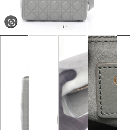
1
|
4
SOLD OUT