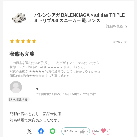
バレンシアガ BALENCIAGA × adidas TRIPLE
S トリプルS スニーカー 靴 メンズ
詳細を見る
2026.7.30
状態も完璧
この商品を選んだ決め手
:探していたデザイン・モデルだったから
状態ランク・説明の正確さ
:★★★★★ 説明以上だった
写真の正確さ
:★★★★★ 写真の通りで、とても分かりやすかった
価格の納得感
:★★☆☆☆ 少し割高に感じた
sj
ご利用回数:
始めて
年代:
50代
性別:
男性
記載内容のとおり、新品未使用
箱も綺麗で大変良かったです。
参考になった
1
Like!
0