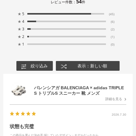
54
レビュー件数：
件
★
5
(45)
★
4
(6)
★
3
(2)
★
2
(1)
★
1
(0)
絞り込み
表示：新しい順
バレンシアガ BALENCIAGA × adidas TRIPLE
S トリプルS スニーカー 靴 メンズ
詳細を見る
2026.7.30
状態も完璧
この商品を選んだ決め手
:探していたデザイン・モデルだったから