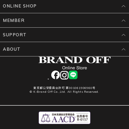
ONLINE SHOP
MEMBER
SUPPORT
ABOUT
facebook
instagram
LINE
東京都公安委員会許可 第301061906960号
© K-Brand Off Co.,Ltd. All Rights Reserved.