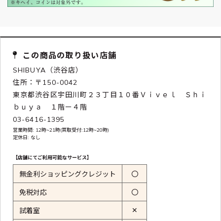
この商品の取り扱い店舗
SHIBUYA（渋谷店）
住所：〒150-0042
東京都渋谷区宇田川町２３丁目１０番Ｖｉｖｅｌ Ｓｈｉ
ｂｕｙａ １階ー４階
03-6416-1395
営業時間: 12時~21時(買取受付:12時~20時)
定休日: なし
【店舗にてご利用可能なサービス】
無金利ショッピングクレジット
〇
免税対応
〇
✕
試着室