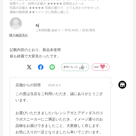
状態ランク・説明の正確さ
:★★★★★ 説明以上だった
写真の正確さ
:★★★★★ 写真の通りで、とても分かりやすかった
価格の納得感
:★★☆☆☆ 少し割高に感じた
sj
ご利用回数:
始めて
年代:
50代
性別:
男性
記載内容のとおり、新品未使用
箱も綺麗で大変良かったです。
参考になった
1
Like!
0
店舗からの回答
2026.8.3
この度は当店をご利用いただき、誠にありがとうござ
います。
お選びいただきましたバレンシアガとアディダスのコ
ラボスニーカーにご満足いただき、イメージ通りのお
品物をお届けできましたこと、大変嬉しく存じます。
お気に入りの一足となりましたら幸いでございます。