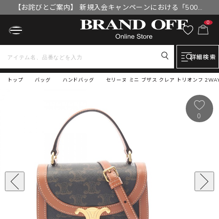
【お詫びとご案内】 新規入会キャンペーンにおける「500円
OFFクーポン」付与漏れと補填について
0
詳細検索
トップ
バッグ
ハンドバッグ
セリーヌ ミニ ブザス クレア トリオンフ 2WAY
0