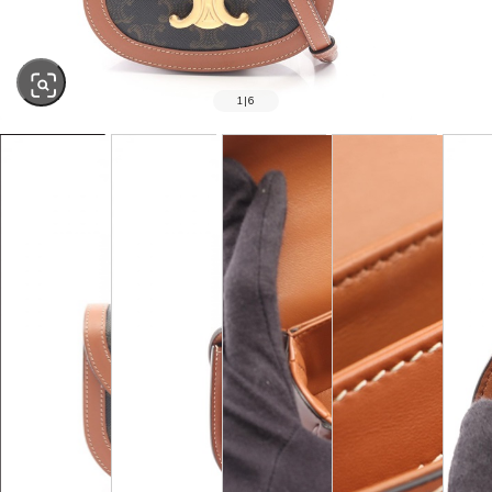
1
|
6
SOLD OUT