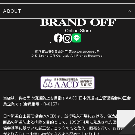
ABOUT
facebook
instagram
LINE
東京都公安委員会許可 第301061906960号
© K-Brand Off Co.,Ltd. All Rights Reserved.
当店は、偽造品の流通防止を目指すAACD(日本流通自主管理協会)の正会
員企業です(会員番号：R-0157)
日本流通自主管理協会(AACD)は、並行輸入市場における、偽造品や不正
商品の流通防止と排除を目的として、1998年4月に発足された団体です。
協会基準に基づいた厳正なチェックのもと仕入・販売を行い、お客さま
がより安心してお買い物ができるよう努めてまいります。