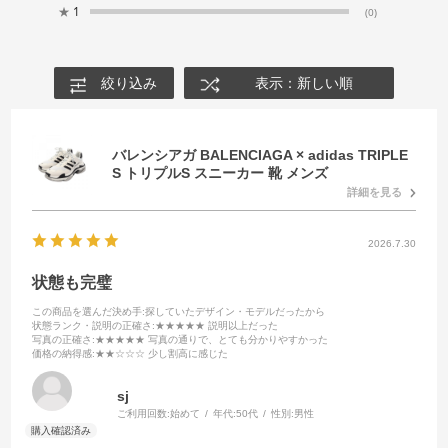
★
1
(0)
絞り込み
表示：新しい順
バレンシアガ BALENCIAGA × adidas TRIPLE
S トリプルS スニーカー 靴 メンズ
詳細を見る
2026.7.30
状態も完璧
この商品を選んだ決め手
:探していたデザイン・モデルだったから
状態ランク・説明の正確さ
:★★★★★ 説明以上だった
写真の正確さ
:★★★★★ 写真の通りで、とても分かりやすかった
価格の納得感
:★★☆☆☆ 少し割高に感じた
sj
ご利用回数:
始めて
年代:
50代
性別:
男性