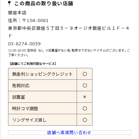
この商品の取り扱い店舗
銀座本店
住所：〒104-0061
東京都中央区銀座５丁目５－９オージオ銀座ビル１Ｆ－４
Ｆ
03-6274-0039
11:00-20:00 定休日: なし ※試着室がない為､取寄せできないアイテムがございます｡ ご
了承ください｡
【店舗にてご利用可能なサービス】
無金利ショッピングクレジット
〇
免税対応
〇
✕
試着室
時計コマ調整
〇
リングサイズ直し
〇
店舗へ直接問い合わせ