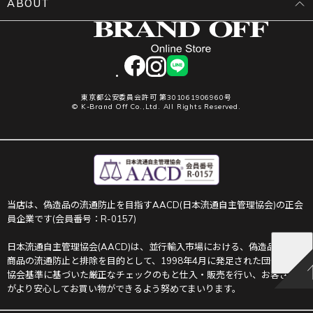
ABOUT
facebook
instagram
LINE
東京都公安委員会許可 第301061906960号
© K-Brand Off Co.,Ltd. All Rights Reserved.
当店は、偽造品の流通防止を目指すAACD(日本流通自主管理協会)の正会
員企業です(会員番号：R-0157)
日本流通自主管理協会(AACD)は、並行輸入市場における、偽造品や不正
商品の流通防止と排除を目的として、1998年4月に発足された団体です。
協会基準に基づいた厳正なチェックのもと仕入・販売を行い、お客さま
がより安心してお買い物ができるよう努めてまいります。