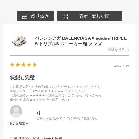
絞り込み
表示：新しい順
バレンシアガ BALENCIAGA × adidas TRIPLE
S トリプルS スニーカー 靴 メンズ
詳細を見る
2026.7.30
状態も完璧
この商品を選んだ決め手
:探していたデザイン・モデルだったから
状態ランク・説明の正確さ
:★★★★★ 説明以上だった
写真の正確さ
:★★★★★ 写真の通りで、とても分かりやすかった
価格の納得感
:★★☆☆☆ 少し割高に感じた
sj
ご利用回数:
始めて
年代:
50代
性別:
男性
記載内容のとおり、新品未使用