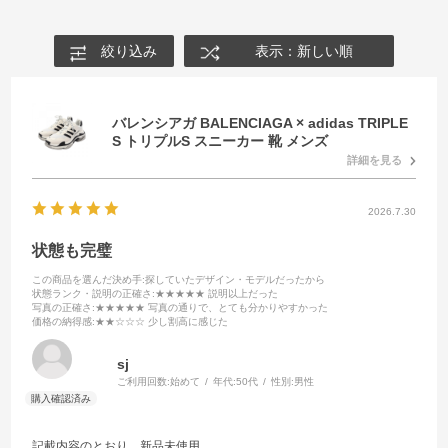
絞り込み
表示：新しい順
バレンシアガ BALENCIAGA × adidas TRIPLE
S トリプルS スニーカー 靴 メンズ
詳細を見る
2026.7.30
状態も完璧
この商品を選んだ決め手
:探していたデザイン・モデルだったから
状態ランク・説明の正確さ
:★★★★★ 説明以上だった
写真の正確さ
:★★★★★ 写真の通りで、とても分かりやすかった
価格の納得感
:★★☆☆☆ 少し割高に感じた
sj
ご利用回数:
始めて
年代:
50代
性別:
男性
記載内容のとおり、新品未使用