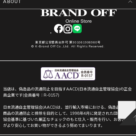
ABOUT
facebook
instagram
LINE
東京都公安委員会許可 第301061906960号
© K-Brand Off Co.,Ltd. All Rights Reserved.
当店は、偽造品の流通防止を目指すAACD(日本流通自主管理協会)の正会
員企業です(会員番号：R-0157)
日本流通自主管理協会(AACD)は、並行輸入市場における、偽造品や不正
商品の流通防止と排除を目的として、1998年4月に発足された団体です。
協会基準に基づいた厳正なチェックのもと仕入・販売を行い、お客さま
がより安心してお買い物ができるよう努めてまいります。