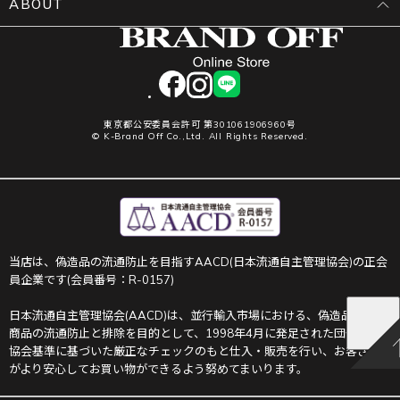
ABOUT
facebook
instagram
LINE
東京都公安委員会許可 第301061906960号
© K-Brand Off Co.,Ltd. All Rights Reserved.
当店は、偽造品の流通防止を目指すAACD(日本流通自主管理協会)の正会
員企業です(会員番号：R-0157)
日本流通自主管理協会(AACD)は、並行輸入市場における、偽造品や不正
商品の流通防止と排除を目的として、1998年4月に発足された団体です。
協会基準に基づいた厳正なチェックのもと仕入・販売を行い、お客さま
がより安心してお買い物ができるよう努めてまいります。