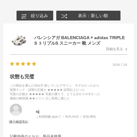
絞り込み
表示：新しい順
バレンシアガ BALENCIAGA × adidas TRIPLE
S トリプルS スニーカー 靴 メンズ
詳細を見る
2026.7.30
状態も完璧
この商品を選んだ決め手
:探していたデザイン・モデルだったから
状態ランク・説明の正確さ
:★★★★★ 説明以上だった
写真の正確さ
:★★★★★ 写真の通りで、とても分かりやすかった
価格の納得感
:★★☆☆☆ 少し割高に感じた
sj
ご利用回数:
始めて
年代:
50代
性別:
男性
記載内容のとおり、新品未使用