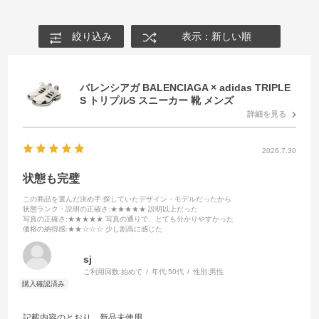
絞り込み
表示：新しい順
バレンシアガ BALENCIAGA × adidas TRIPLE
S トリプルS スニーカー 靴 メンズ
詳細を見る
2026.7.30
状態も完璧
この商品を選んだ決め手
:探していたデザイン・モデルだったから
状態ランク・説明の正確さ
:★★★★★ 説明以上だった
写真の正確さ
:★★★★★ 写真の通りで、とても分かりやすかった
価格の納得感
:★★☆☆☆ 少し割高に感じた
sj
ご利用回数:
始めて
年代:
50代
性別:
男性
記載内容のとおり、新品未使用