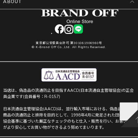
ABOUT
facebook
instagram
LINE
東京都公安委員会許可 第301061906960号
© K-Brand Off Co.,Ltd. All Rights Reserved.
当店は、偽造品の流通防止を目指すAACD(日本流通自主管理協会)の正会
員企業です(会員番号：R-0157)
日本流通自主管理協会(AACD)は、並行輸入市場における、偽造品や不正
商品の流通防止と排除を目的として、1998年4月に発足された団体です。
協会基準に基づいた厳正なチェックのもと仕入・販売を行い、お客さま
がより安心してお買い物ができるよう努めてまいります。