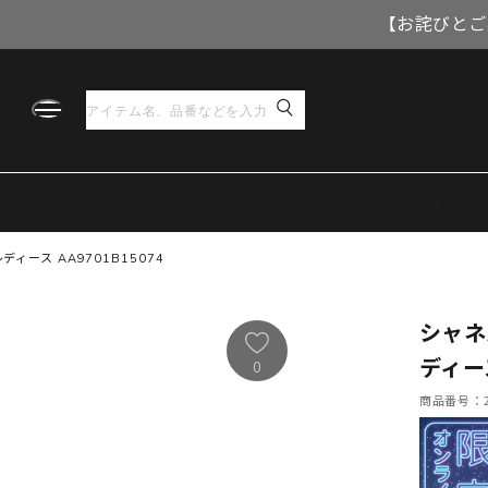
【お詫びとご
ィース AA9701B15074
シャネ
ディース
0
商品番号：21