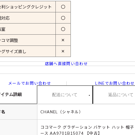
金利ショッピングクレジット
〇
税対応
〇
着室
〇
✕
計コマ調整
✕
ングサイズ直し
店舗へ直接問い合わせ
メールでお問い合わせ
LINEでお問い合わせ
アイテム詳細
配送について
返品について
ド名
CHANEL（シャネル）
ココマーク グラデーション バケット ハット 帽子
ース AA9701B15074 【中古】