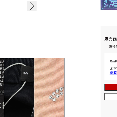
販売
獲得
商品
お客
※商