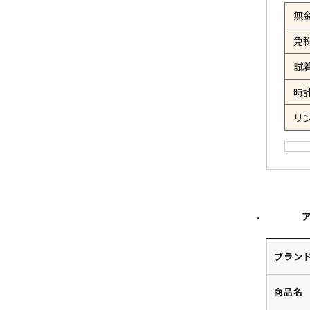
無
免
試
時
リ
ブラン
商品名