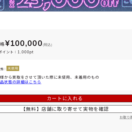
¥100,000
価格
(税込)
1,000pt
ポイント：
状態：
様から買取をさせて頂いた際に未使用、未着用のもの
品状態の詳細はこちら
カートに入れる
【無料】店舗に取り寄せて
実物を確認
お取り