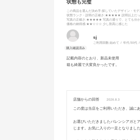
状態も完璧
この商品を選んだ決め手
:探していたデザイン・モ
状態ランク・説明の正確さ
:★★★★★ 説明以上だ
写真の正確さ
:★★★★★ 写真の通りで、とても分
価格の納得感
:★★☆☆☆ 少し割高に感じた
sj
ご利用回数:
始めて
年代:
50代
記載内容のとおり、新品未使用
箱も綺麗で大変良かったです。
店舗からの回答
2026.8.3
この度は当店をご利用いただき、誠に
お選びいただきましたバレンシアガと
じます。お気に入りの一足となりまし