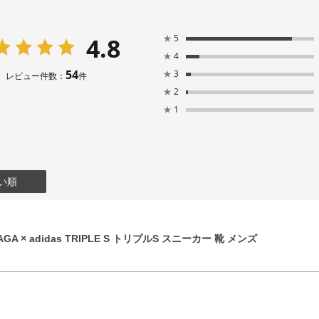
4.8
★
5
★
4
54
★
3
レビュー件数：
件
★
2
★
1
い順
GA × adidas TRIPLE S トリプルS スニーカー 靴 メンズ