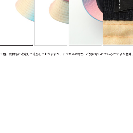
※色、素材感に注意して撮影しておりますが、デジカメの特性、ご覧になられているPCにより色味