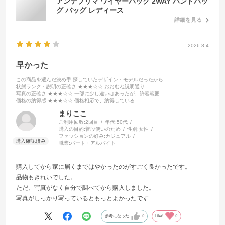
アンテプリマ ワイヤーバッグ 2WAY ハンドバッ
グ バッグ レディース
詳細を見る
2026.8.4
早かった
この商品を選んだ決め手
:探していたデザイン・モデルだったから
状態ランク・説明の正確さ
:★★★☆☆ おおむね説明通り
写真の正確さ
:★★★☆☆ 一部に少し違いはあったが、許容範囲
価格の納得感
:★★★☆☆ 価格相応で、納得している
まりここ
ご利用回数:
2回目
年代:
50代
購入の目的:
普段使いのため
性別:
女性
ファッションの好み:
カジュアル
職業:
パート・アルバイト
購入してから家に届くまではやかったのがすごく良かったです。
品物もきれいでした。
ただ、写真がなく自分で調べてから購入しました。
写真がしっかり写っているともっとよかったです
参考になった
0
Like!
0