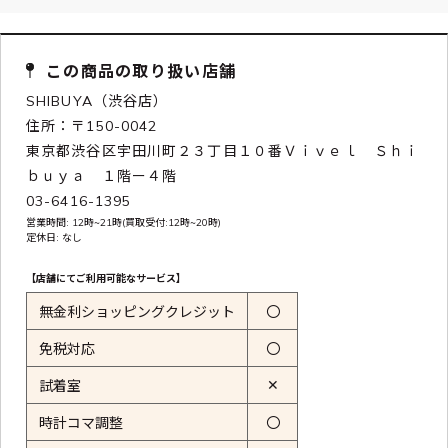
この商品の取り扱い店舗
SHIBUYA（渋谷店）
住所：〒150-0042
東京都渋谷区宇田川町２３丁目１０番Ｖｉｖｅｌ Ｓｈｉ
ｂｕｙａ １階ー４階
03-6416-1395
営業時間: 12時~21時(買取受付:12時~20時)
定休日: なし
【店舗にてご利用可能なサービス】
無金利ショッピングクレジット
〇
免税対応
〇
✕
試着室
時計コマ調整
〇