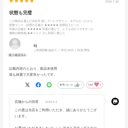
2026.7.30
状態も完璧
この商品を選んだ決め手
:探していたデザイン・モデルだったから
状態ランク・説明の正確さ
:★★★★★ 説明以上だった
写真の正確さ
:★★★★★ 写真の通りで、とても分かりやすかった
価格の納得感
:★★☆☆☆ 少し割高に感じた
sj
ご利用回数:
始めて
年代:
50代
性別:
男性
記載内容のとおり、新品未使用
箱も綺麗で大変良かったです。
参考になった
1
Like!
0
店舗からの回答
2026.8.3
この度は当店をご利用いただき、誠にありがとうござ
います。
お選びいただきましたバレンシアガとアディダスのコ