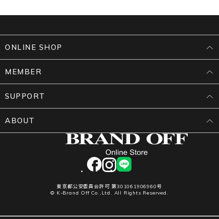
ONLINE SHOP
MEMBER
SUPPORT
ABOUT
facebook
instagram
LINE
東京都公安委員会許可 第301061906960号
© K-Brand Off Co.,Ltd. All Rights Reserved.