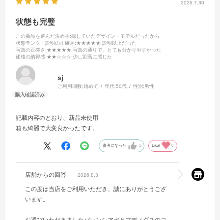
2026.7.30
状態も完璧
この商品を選んだ決め手
:探していたデザイン・モデルだったから
状態ランク・説明の正確さ
:★★★★★ 説明以上だった
写真の正確さ
:★★★★★ 写真の通りで、とても分かりやすかった
価格の納得感
:★★☆☆☆ 少し割高に感じた
sj
ご利用回数:
始めて
年代:
50代
性別:
男性
記載内容のとおり、新品未使用
箱も綺麗で大変良かったです。
参考になった
1
Like!
0
店舗からの回答
2026.8.3
この度は当店をご利用いただき、誠にありがとうござ
います。
お選びいただきましたバレンシアガとアディダスのコ