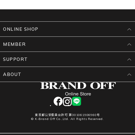
ONLINE SHOP
MEMBER
SUPPORT
ABOUT
facebook
instagram
LINE
東京都公安委員会許可 第301061906960号
© K-Brand Off Co.,Ltd. All Rights Reserved.