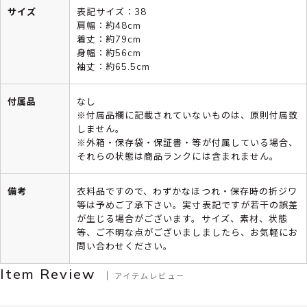
サイズ
表記サイズ：38
肩幅：約48cm
着丈：約79cm
身幅：約56cm
袖丈：約65.5cm
付属品
なし
※付属品欄に記載されていないものは、原則付属致
しません。
※外箱・保存袋・保証書・等が付属している場合、
それらの状態は商品ランクには含まれません。
備考
衣料品ですので、わずかなほつれ・保存時の折ジワ
等は予めご了承下さい。実寸表記ですが若干の誤差
が生じる場合がございます。サイズ、素材、状態
等、ご不明な点がございましましたら、お気軽にお
問い合わせください。
Item Review
アイテムレビュー