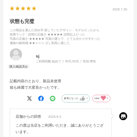
2026.7.30
状態も完璧
この商品を選んだ決め手
:探していたデザイン・モデルだったから
状態ランク・説明の正確さ
:★★★★★ 説明以上だった
写真の正確さ
:★★★★★ 写真の通りで、とても分かりやすかった
価格の納得感
:★★☆☆☆ 少し割高に感じた
sj
ご利用回数:
始めて
年代:
50代
性別:
男性
記載内容のとおり、新品未使用
箱も綺麗で大変良かったです。
参考になった
1
Like!
0
店舗からの回答
2026.8.3
この度は当店をご利用いただき、誠にありがとうござ
います。