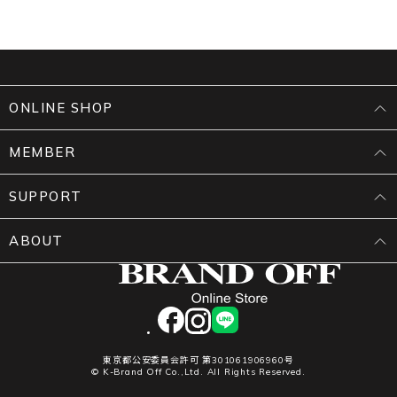
ONLINE SHOP
MEMBER
SUPPORT
ABOUT
facebook
instagram
LINE
東京都公安委員会許可 第301061906960号
© K-Brand Off Co.,Ltd. All Rights Reserved.