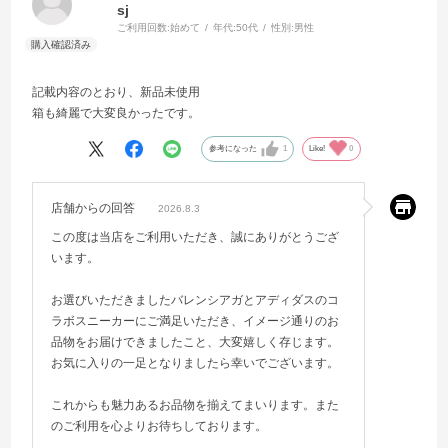
sj
ご利用回数:
始めて
年代:
50代
性別:
男性
記載内容のとおり、新品未使用
箱も綺麗で大変良かったです。
参考になった
1
Like!
0
店舗からの回答
2026.8.3
この度は当店をご利用いただき、誠にありがとうござ
います。
お選びいただきましたバレンシアガとアディダスのコ
ラボスニーカーにご満足いただき、イメージ通りのお
品物をお届けできましたこと、大変嬉しく存じます。
お気に入りの一足となりましたら幸いでございます。
これからも魅力あるお品物を揃えてまいります。また
のご利用を心よりお待ちしております。