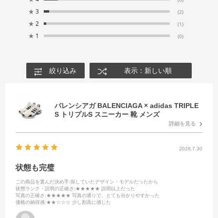
★
3
(2)
★
2
(1)
★
1
(0)
絞り込み
表示：新しい順
バレンシアガ BALENCIAGA × adidas TRIPLE
S トリプルS スニーカー 靴 メンズ
詳細を見る
2026.7.30
状態も完璧
この商品を選んだ決め手
:探していたデザイン・モデルだったから
状態ランク・説明の正確さ
:★★★★★ 説明以上だった
写真の正確さ
:★★★★★ 写真の通りで、とても分かりやすかった
価格の納得感
:★★☆☆☆ 少し割高に感じた