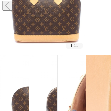
1
|
11
SOLD OUT