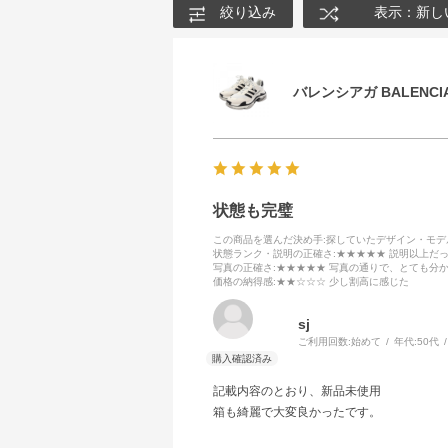
絞り込み
表示：新し
バレンシアガ BALENCIA
状態も完璧
この商品を選んだ決め手
:探していたデザイン・モ
状態ランク・説明の正確さ
:★★★★★ 説明以上だ
写真の正確さ
:★★★★★ 写真の通りで、とても分
価格の納得感
:★★☆☆☆ 少し割高に感じた
sj
ご利用回数:
始めて
年代:
50代
記載内容のとおり、新品未使用
箱も綺麗で大変良かったです。