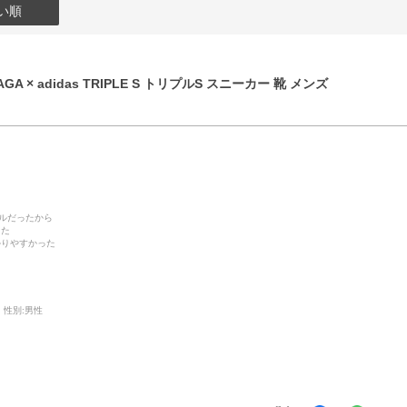
い順
GA × adidas TRIPLE S トリプルS スニーカー 靴 メンズ
デルだったから
った
かりやすかった
性別:
男性