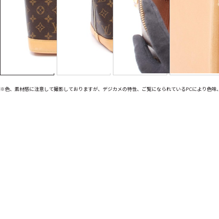
※色、素材感に注意して撮影しておりますが、デジカメの特性、ご覧になられているPCにより色味