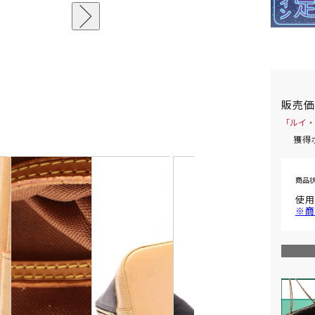
販売
「ルイ・
獲得
商品
使用
※商