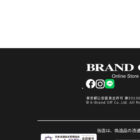
facebook
instagram
LINE
東京都公安委員会許可 第30106
© K-Brand Off Co.,Ltd. All R
当店は、偽造品の流通防