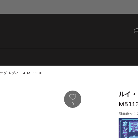
グ レディース M51130
ルイ・
M511
0
商品番号：21