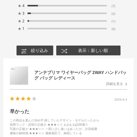
★
4
(7)
★
3
(2)
★
2
(1)
★
1
(0)
絞り込み
表示：新しい順
アンテプリマ ワイヤーバッグ 2WAY ハンドバッ
グ バッグ レディース
詳細を見る
2026.8.4
早かった
この商品を選んだ決め手
:探していたデザイン・モデルだったから
状態ランク・説明の正確さ
:★★★☆☆ おおむね説明通り
写真の正確さ
:★★★☆☆ 一部に少し違いはあったが、許容範囲
価格の納得感
:★★★☆☆ 価格相応で、納得している