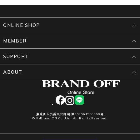
ONLINE SHOP
MEMBER
SUPPORT
ABOUT
facebook
instagram
LINE
東京都公安委員会許可 第301061906960号
© K-Brand Off Co.,Ltd. All Rights Reserved.