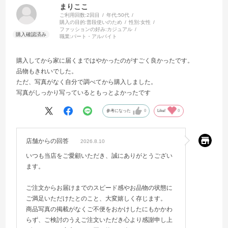
まりここ
ご利用回数:
2回目
年代:
50代
購入の目的:
普段使いのため
性別:
女性
ファッションの好み:
カジュアル
職業:
パート・アルバイト
購入してから家に届くまではやかったのがすごく良かったです。
品物もきれいでした。
ただ、写真がなく自分で調べてから購入しました。
写真がしっかり写っているともっとよかったです
参考になった
0
Like!
0
店舗からの回答
2026.8.10
いつも当店をご愛顧いただき、誠にありがとうござい
ます。
ご注文からお届けまでのスピード感やお品物の状態に
ご満足いただけたとのこと、大変嬉しく存じます。
商品写真の掲載がなくご不便をおかけしたにもかかわ
らず、ご検討のうえご注文いただき心より感謝申し上