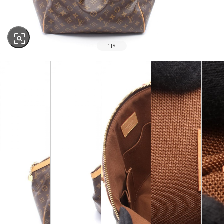
1
|
9
SOLD OUT