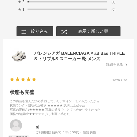
★
2
(1)
★
1
(0)
絞り込み
表示：新しい順
バレンシアガ BALENCIAGA × adidas TRIPLE
S トリプルS スニーカー 靴 メンズ
詳細を見る
2026.7.30
状態も完璧
この商品を選んだ決め手
:探していたデザイン・モデルだったから
状態ランク・説明の正確さ
:★★★★★ 説明以上だった
写真の正確さ
:★★★★★ 写真の通りで、とても分かりやすかった
価格の納得感
:★★☆☆☆ 少し割高に感じた
sj
ご利用回数:
始めて
年代:
50代
性別:
男性