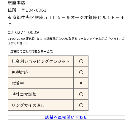
銀座本店
住所：〒104-0061
東京都中央区銀座５丁目５－９オージオ銀座ビル１Ｆ－４
Ｆ
03-6274-0039
11:00-20:00 定休日: なし ※試着室がない為､取寄せできないアイテムがございます｡ ご
了承ください｡
【店舗にてご利用可能なサービス】
無金利ショッピングクレジット
〇
免税対応
〇
✕
試着室
時計コマ調整
〇
リングサイズ直し
〇
店舗へ直接問い合わせ