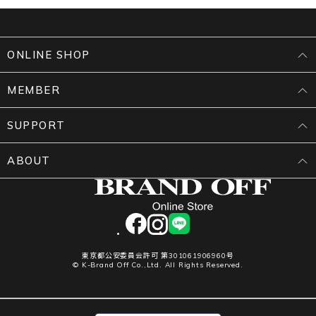
ONLINE SHOP
MEMBER
SUPPORT
ABOUT
facebook
instagram
LINE
東京都公安委員会許可 第301061906960号
© K-Brand Off Co.,Ltd. All Rights Reserved.