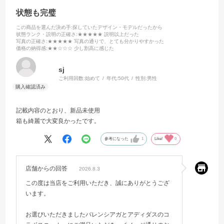
状態も完璧
この商品を選んだ決め手
:探していたデザイン・モデルだったから
状態ランク・説明の正確さ
:★★★★★ 説明以上だった
写真の正確さ
:★★★★★ 写真の通りで、とても分かりやすかった
価格の納得感
:★★☆☆☆ 少し割高に感じた
sj
ご利用回数:
始めて
年代:
50代
性別:
男性
記載内容のとおり、新品未使用
箱も綺麗で大変良かったです。
参考になった
1
Like!
0
店舗からの回答
2026.8.3
この度は当店をご利用いただき、誠にありがとうござ
います。
お選びいただきましたバレンシアガとアディダスのコ