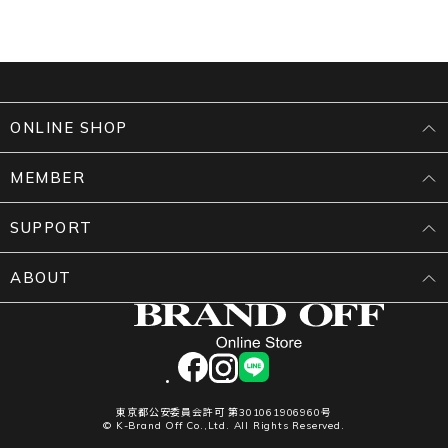
ONLINE SHOP
MEMBER
SUPPORT
ABOUT
facebook
instagram
LINE
東京都公安委員会許可 第301061906960号
© K-Brand Off Co.,Ltd. All Rights Reserved.