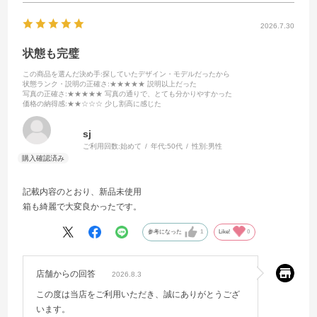
2026.7.30
状態も完璧
この商品を選んだ決め手
:探していたデザイン・モデルだったから
状態ランク・説明の正確さ
:★★★★★ 説明以上だった
写真の正確さ
:★★★★★ 写真の通りで、とても分かりやすかった
価格の納得感
:★★☆☆☆ 少し割高に感じた
sj
ご利用回数:
始めて
年代:
50代
性別:
男性
記載内容のとおり、新品未使用
箱も綺麗で大変良かったです。
参考になった
1
Like!
0
店舗からの回答
2026.8.3
この度は当店をご利用いただき、誠にありがとうござ
います。