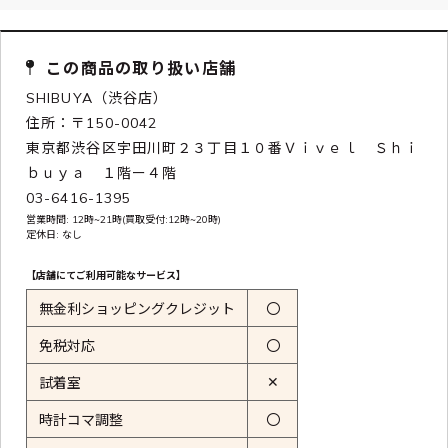
この商品の取り扱い店舗
SHIBUYA（渋谷店）
住所：〒150-0042
東京都渋谷区宇田川町２３丁目１０番Ｖｉｖｅｌ Ｓｈｉ
ｂｕｙａ １階ー４階
03-6416-1395
営業時間: 12時~21時(買取受付:12時~20時)
定休日: なし
【店舗にてご利用可能なサービス】
無金利ショッピングクレジット
〇
免税対応
〇
✕
試着室
時計コマ調整
〇