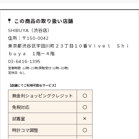
この商品の取り扱い店舗
SHIBUYA（渋谷店）
住所：〒150-0042
東京都渋谷区宇田川町２３丁目１０番Ｖｉｖｅｌ Ｓｈｉ
ｂｕｙａ １階ー４階
03-6416-1395
営業時間: 12時~21時(買取受付:12時~20時)
定休日: なし
【店舗にてご利用可能なサービス】
無金利ショッピングクレジット
〇
免税対応
〇
✕
試着室
時計コマ調整
〇