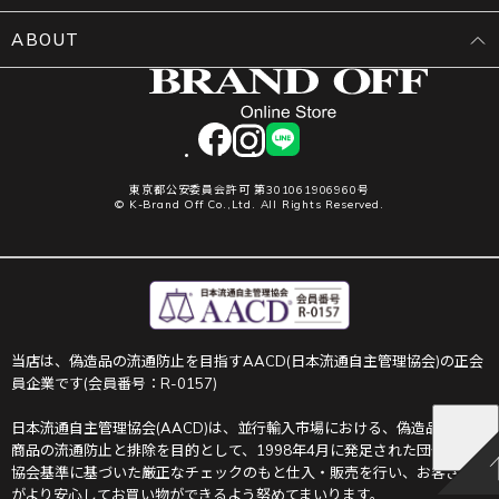
ABOUT
facebook
instagram
LINE
東京都公安委員会許可 第301061906960号
© K-Brand Off Co.,Ltd. All Rights Reserved.
当店は、偽造品の流通防止を目指すAACD(日本流通自主管理協会)の正会
員企業です(会員番号：R-0157)
日本流通自主管理協会(AACD)は、並行輸入市場における、偽造品や不正
商品の流通防止と排除を目的として、1998年4月に発足された団体です。
協会基準に基づいた厳正なチェックのもと仕入・販売を行い、お客さま
がより安心してお買い物ができるよう努めてまいります。