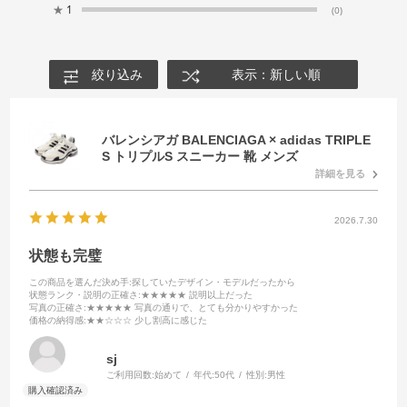
★
1
(0)
絞り込み
表示：新しい順
バレンシアガ BALENCIAGA × adidas TRIPLE
S トリプルS スニーカー 靴 メンズ
詳細を見る
2026.7.30
状態も完璧
この商品を選んだ決め手
:探していたデザイン・モデルだったから
状態ランク・説明の正確さ
:★★★★★ 説明以上だった
写真の正確さ
:★★★★★ 写真の通りで、とても分かりやすかった
価格の納得感
:★★☆☆☆ 少し割高に感じた
sj
ご利用回数:
始めて
年代:
50代
性別:
男性