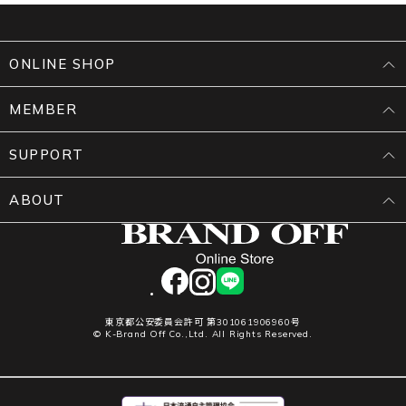
ONLINE SHOP
MEMBER
SUPPORT
ABOUT
facebook
instagram
LINE
東京都公安委員会許可 第301061906960号
© K-Brand Off Co.,Ltd. All Rights Reserved.