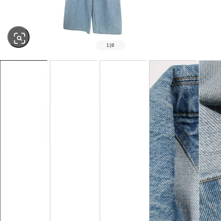
1
|
8
SOLD OUT