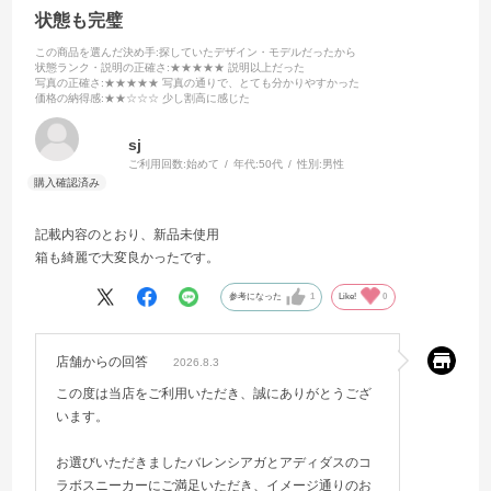
状態も完璧
この商品を選んだ決め手
:探していたデザイン・モデルだったから
状態ランク・説明の正確さ
:★★★★★ 説明以上だった
写真の正確さ
:★★★★★ 写真の通りで、とても分かりやすかった
価格の納得感
:★★☆☆☆ 少し割高に感じた
sj
ご利用回数:
始めて
年代:
50代
性別:
男性
記載内容のとおり、新品未使用
箱も綺麗で大変良かったです。
参考になった
1
Like!
0
店舗からの回答
2026.8.3
この度は当店をご利用いただき、誠にありがとうござ
います。
お選びいただきましたバレンシアガとアディダスのコ
ラボスニーカーにご満足いただき、イメージ通りのお