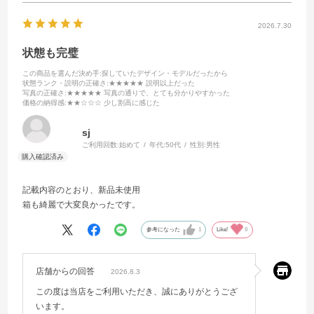
2026.7.30
状態も完璧
この商品を選んだ決め手
:探していたデザイン・モデルだったから
状態ランク・説明の正確さ
:★★★★★ 説明以上だった
写真の正確さ
:★★★★★ 写真の通りで、とても分かりやすかった
価格の納得感
:★★☆☆☆ 少し割高に感じた
sj
ご利用回数:
始めて
年代:
50代
性別:
男性
記載内容のとおり、新品未使用
箱も綺麗で大変良かったです。
参考になった
1
Like!
0
店舗からの回答
2026.8.3
この度は当店をご利用いただき、誠にありがとうござ
います。