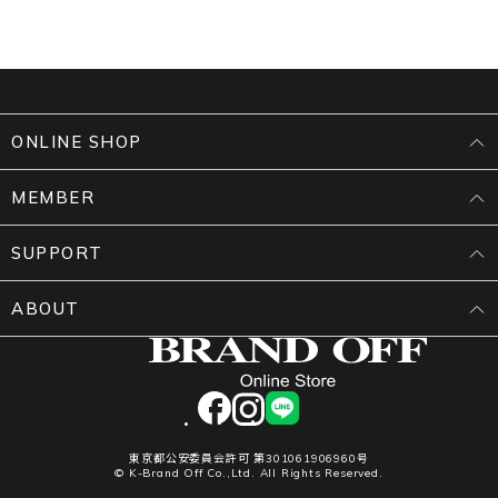
ONLINE SHOP
MEMBER
SUPPORT
ABOUT
facebook
instagram
LINE
東京都公安委員会許可 第301061906960号
© K-Brand Off Co.,Ltd. All Rights Reserved.