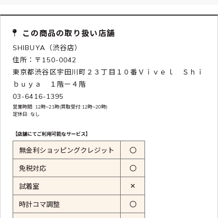
この商品の取り扱い店舗
SHIBUYA（渋谷店）
住所：〒150-0042
東京都渋谷区宇田川町２３丁目１０番Ｖｉｖｅｌ Ｓｈｉ
ｂｕｙａ １階ー４階
03-6416-1395
営業時間: 12時~21時(買取受付:12時~20時)
定休日: なし
【店舗にてご利用可能なサービス】
無金利ショッピングクレジット
〇
免税対応
〇
✕
試着室
時計コマ調整
〇