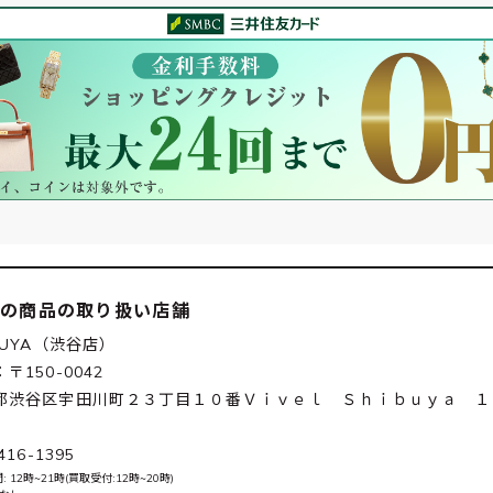
この商品の取り扱い店舗
BUYA（渋谷店）
〒150-0042
都渋谷区宇田川町２３丁目１０番Ｖｉｖｅｌ Ｓｈｉｂｕｙａ １
416-1395
 12時~21時(買取受付:12時~20時)