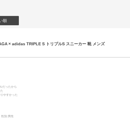
い順
GA × adidas TRIPLE S トリプルS スニーカー 靴 メンズ
デルだったから
った
かりやすかった
性別:
男性