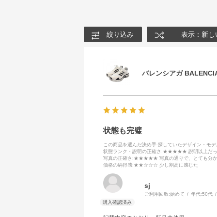
絞り込み
表示：新し
バレンシアガ BALENCIA
状態も完璧
この商品を選んだ決め手
:探していたデザイン・モ
状態ランク・説明の正確さ
:★★★★★ 説明以上だ
写真の正確さ
:★★★★★ 写真の通りで、とても分
価格の納得感
:★★☆☆☆ 少し割高に感じた
sj
ご利用回数:
始めて
年代:
50代