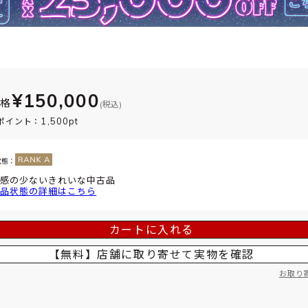
¥150,000
価格
(税込)
1,500pt
ポイント：
状態：
感の少ないきれいな中古品
品状態の詳細はこちら
カートに入れる
【無料】店舗に取り寄せて
実物を確認
お取り