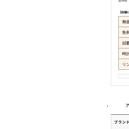
定休日:
【店舗
無
免
試
時
リ
ブラン