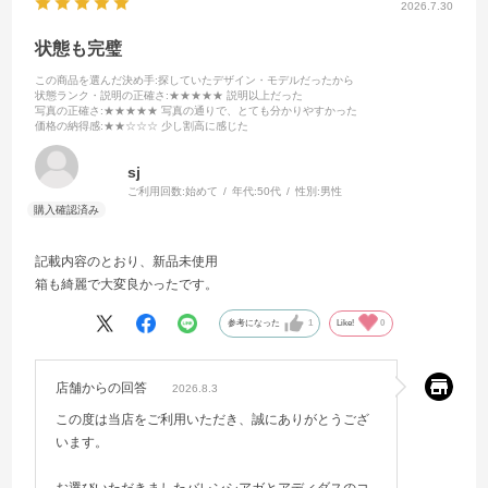
2026.7.30
状態も完璧
この商品を選んだ決め手
:探していたデザイン・モデルだったから
状態ランク・説明の正確さ
:★★★★★ 説明以上だった
写真の正確さ
:★★★★★ 写真の通りで、とても分かりやすかった
価格の納得感
:★★☆☆☆ 少し割高に感じた
sj
ご利用回数:
始めて
年代:
50代
性別:
男性
記載内容のとおり、新品未使用
箱も綺麗で大変良かったです。
参考になった
1
Like!
0
店舗からの回答
2026.8.3
この度は当店をご利用いただき、誠にありがとうござ
います。
お選びいただきましたバレンシアガとアディダスのコ