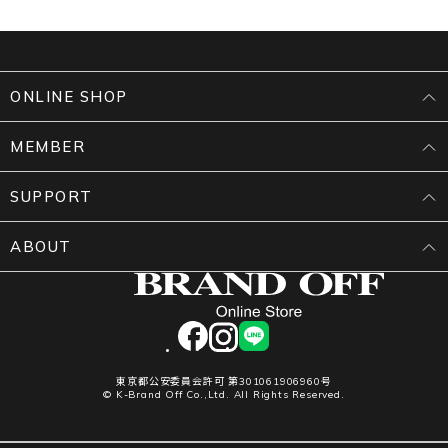
ONLINE SHOP
MEMBER
SUPPORT
ABOUT
facebook
instagram
LINE
東京都公安委員会許可 第301061906960号
© K-Brand Off Co.,Ltd. All Rights Reserved.