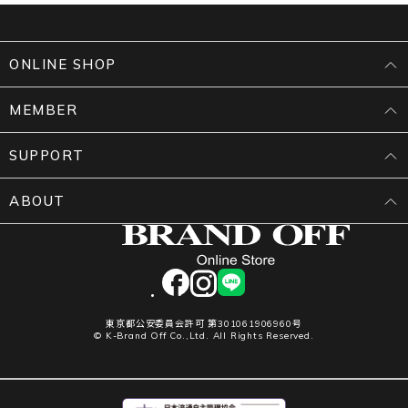
ONLINE SHOP
MEMBER
SUPPORT
ABOUT
facebook
instagram
LINE
東京都公安委員会許可 第301061906960号
© K-Brand Off Co.,Ltd. All Rights Reserved.