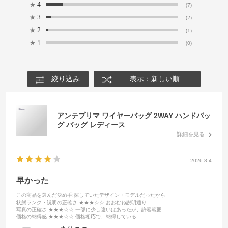
★
4
(7)
★
3
(2)
★
2
(1)
★
1
(0)
絞り込み
表示：新しい順
アンテプリマ ワイヤーバッグ 2WAY ハンドバッ
グ バッグ レディース
詳細を見る
2026.8.4
早かった
この商品を選んだ決め手
:探していたデザイン・モデルだったから
状態ランク・説明の正確さ
:★★★☆☆ おおむね説明通り
写真の正確さ
:★★★☆☆ 一部に少し違いはあったが、許容範囲
価格の納得感
:★★★☆☆ 価格相応で、納得している