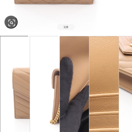
1
|
6
SOLD OUT