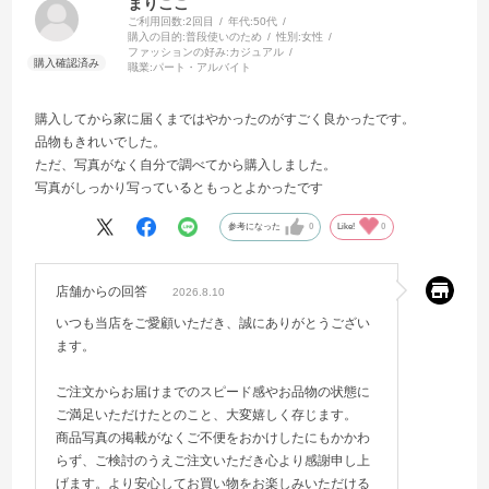
まりここ
ご利用回数:
2回目
年代:
50代
購入の目的:
普段使いのため
性別:
女性
ファッションの好み:
カジュアル
職業:
パート・アルバイト
購入してから家に届くまではやかったのがすごく良かったです。
品物もきれいでした。
ただ、写真がなく自分で調べてから購入しました。
写真がしっかり写っているともっとよかったです
参考になった
0
Like!
0
店舗からの回答
2026.8.10
いつも当店をご愛顧いただき、誠にありがとうござい
ます。
ご注文からお届けまでのスピード感やお品物の状態に
ご満足いただけたとのこと、大変嬉しく存じます。
商品写真の掲載がなくご不便をおかけしたにもかかわ
らず、ご検討のうえご注文いただき心より感謝申し上
げます。より安心してお買い物をお楽しみいただける