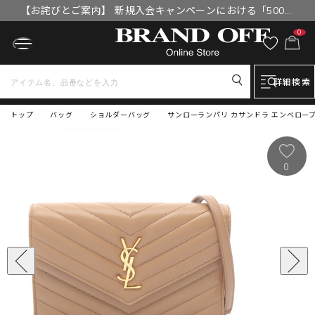
【お詫びとご案内】 新規入会キャンペーンにおける「500円
OFFクーポン」付与漏れと補填について
0
詳細検索
トップ
バッグ
ショルダーバッグ
サンローランパリ カサンドラ エンベロープ シ
0