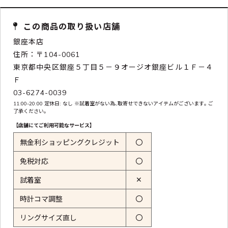
この商品の取り扱い店舗
銀座本店
住所：〒104-0061
東京都中央区銀座５丁目５－９オージオ銀座ビル１Ｆ－４
Ｆ
03-6274-0039
11:00-20:00 定休日: なし ※試着室がない為､取寄せできないアイテムがございます｡ ご
了承ください｡
【店舗にてご利用可能なサービス】
無金利ショッピングクレジット
〇
免税対応
〇
✕
試着室
時計コマ調整
〇
リングサイズ直し
〇