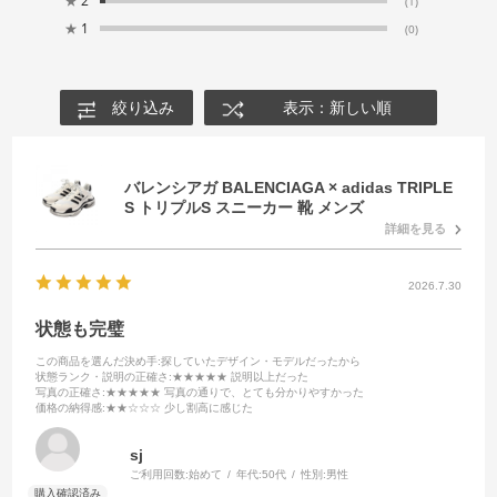
★
2
(1)
★
1
(0)
絞り込み
表示：新しい順
バレンシアガ BALENCIAGA × adidas TRIPLE
S トリプルS スニーカー 靴 メンズ
詳細を見る
2026.7.30
状態も完璧
この商品を選んだ決め手
:探していたデザイン・モデルだったから
状態ランク・説明の正確さ
:★★★★★ 説明以上だった
写真の正確さ
:★★★★★ 写真の通りで、とても分かりやすかった
価格の納得感
:★★☆☆☆ 少し割高に感じた
sj
ご利用回数:
始めて
年代:
50代
性別:
男性