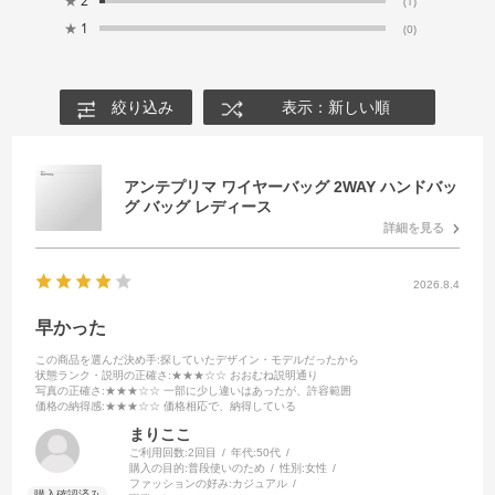
★
2
(1)
★
1
(0)
絞り込み
表示：新しい順
アンテプリマ ワイヤーバッグ 2WAY ハンドバッ
グ バッグ レディース
詳細を見る
2026.8.4
早かった
この商品を選んだ決め手
:探していたデザイン・モデルだったから
状態ランク・説明の正確さ
:★★★☆☆ おおむね説明通り
写真の正確さ
:★★★☆☆ 一部に少し違いはあったが、許容範囲
価格の納得感
:★★★☆☆ 価格相応で、納得している
まりここ
ご利用回数:
2回目
年代:
50代
購入の目的:
普段使いのため
性別:
女性
ファッションの好み:
カジュアル