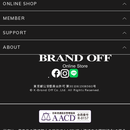
ONLINE SHOP
MEMBER
SUPPORT
ABOUT
facebook
instagram
LINE
東京都公安委員会許可 第301061906960号
© K-Brand Off Co.,Ltd. All Rights Reserved.