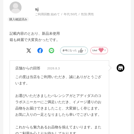
sj
ご利用回数:
始めて
年代:
50代
性別:
男性
記載内容のとおり、新品未使用
箱も綺麗で大変良かったです。
参考になった
1
Like!
0
店舗からの回答
2026.8.3
この度は当店をご利用いただき、誠にありがとうござ
います。
お選びいただきましたバレンシアガとアディダスのコ
ラボスニーカーにご満足いただき、イメージ通りのお
品物をお届けできましたこと、大変嬉しく存じます。
お気に入りの一足となりましたら幸いでございます。
これからも魅力あるお品物を揃えてまいります。また
のご利用を心よりお待ちしております。