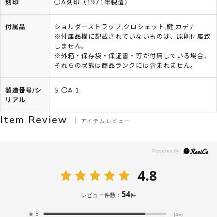
刻印
○A刻印（1971年製造）
付属品
ショルダーストラップ,クロシェット,鍵,カデナ
※付属品欄に記載されていないものは、原則付属致
しません。
※外箱・保存袋・保証書・等が付属している場合、
それらの状態は商品ランクには含まれません。
製造番号/シ
S 〇A 1
リアル
Item Review
アイテムレビュー
4.8
54
レビュー件数：
件
★
5
(45)