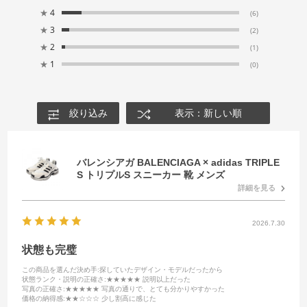
★
4
(6)
★
3
(2)
★
2
(1)
★
1
(0)
絞り込み
表示：新しい順
バレンシアガ BALENCIAGA × adidas TRIPLE
S トリプルS スニーカー 靴 メンズ
詳細を見る
2026.7.30
状態も完璧
この商品を選んだ決め手
:探していたデザイン・モデルだったから
状態ランク・説明の正確さ
:★★★★★ 説明以上だった
写真の正確さ
:★★★★★ 写真の通りで、とても分かりやすかった
価格の納得感
:★★☆☆☆ 少し割高に感じた