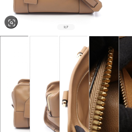
1
|
7
SOLD OUT