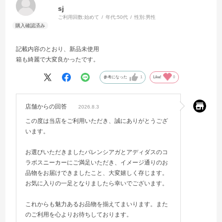
sj
ご利用回数:
始めて
年代:
50代
性別:
男性
記載内容のとおり、新品未使用
箱も綺麗で大変良かったです。
参考になった
1
Like!
0
店舗からの回答
2026.8.3
この度は当店をご利用いただき、誠にありがとうござ
います。
お選びいただきましたバレンシアガとアディダスのコ
ラボスニーカーにご満足いただき、イメージ通りのお
品物をお届けできましたこと、大変嬉しく存じます。
お気に入りの一足となりましたら幸いでございます。
これからも魅力あるお品物を揃えてまいります。また
のご利用を心よりお待ちしております。