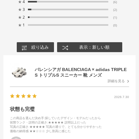
★
4
(6)
★
3
(2)
★
2
(1)
★
1
(0)
絞り込み
表示：新しい順
バレンシアガ BALENCIAGA × adidas TRIPLE
S トリプルS スニーカー 靴 メンズ
詳細を見る
2026.7.30
状態も完璧
この商品を選んだ決め手
:探していたデザイン・モデルだったから
状態ランク・説明の正確さ
:★★★★★ 説明以上だった
写真の正確さ
:★★★★★ 写真の通りで、とても分かりやすかった
価格の納得感
:★★☆☆☆ 少し割高に感じた