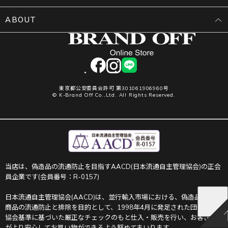
ABOUT
facebook
instagram
LINE
東京都公安委員会許可 第301061906960号
© K-Brand Off Co.,Ltd. All Rights Reserved.
当店は、偽造品の流通防止を目指すAACD(日本流通自主管理協会)の正会
員企業です(会員番号：R-0157)
日本流通自主管理協会(AACD)は、並行輸入市場における、偽造品や不正
商品の流通防止と排除を目的として、1998年4月に発足された団体です。
協会基準に基づいた厳正なチェックのもと仕入・販売を行い、お客さま
がより安心してお買い物ができるよう努めてまいります。