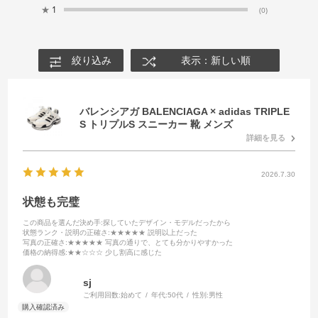
★
1
(0)
絞り込み
表示：新しい順
バレンシアガ BALENCIAGA × adidas TRIPLE
S トリプルS スニーカー 靴 メンズ
詳細を見る
2026.7.30
状態も完璧
この商品を選んだ決め手
:探していたデザイン・モデルだったから
状態ランク・説明の正確さ
:★★★★★ 説明以上だった
写真の正確さ
:★★★★★ 写真の通りで、とても分かりやすかった
価格の納得感
:★★☆☆☆ 少し割高に感じた
sj
ご利用回数:
始めて
年代:
50代
性別:
男性