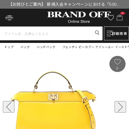
【お詫びとご案内】 新規入会キャンペーンにおける「500円
OFFクーポン」付与漏れと補填について
0
詳細検索
トップ
バッグ
ハンドバッグ
フェンディ ピーカブー アイシーユー イーストウエ
0