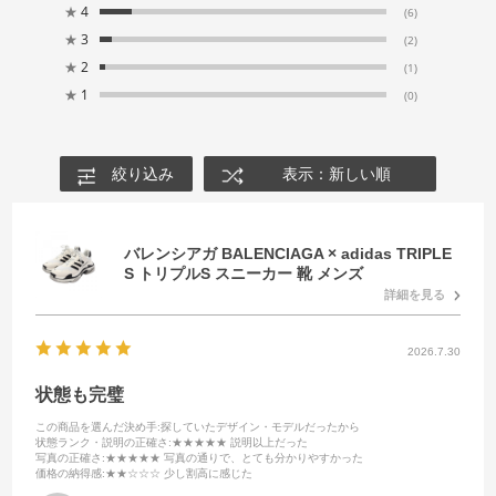
★
4
(6)
★
3
(2)
★
2
(1)
★
1
(0)
絞り込み
表示：新しい順
バレンシアガ BALENCIAGA × adidas TRIPLE
S トリプルS スニーカー 靴 メンズ
詳細を見る
2026.7.30
状態も完璧
この商品を選んだ決め手
:探していたデザイン・モデルだったから
状態ランク・説明の正確さ
:★★★★★ 説明以上だった
写真の正確さ
:★★★★★ 写真の通りで、とても分かりやすかった
価格の納得感
:★★☆☆☆ 少し割高に感じた