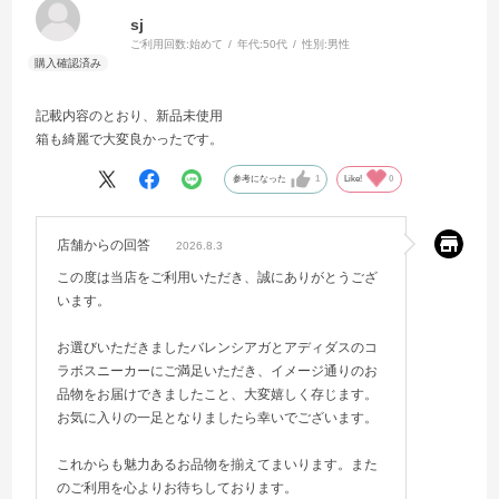
sj
ご利用回数:
始めて
年代:
50代
性別:
男性
記載内容のとおり、新品未使用
箱も綺麗で大変良かったです。
参考になった
1
Like!
0
店舗からの回答
2026.8.3
この度は当店をご利用いただき、誠にありがとうござ
います。
お選びいただきましたバレンシアガとアディダスのコ
ラボスニーカーにご満足いただき、イメージ通りのお
品物をお届けできましたこと、大変嬉しく存じます。
お気に入りの一足となりましたら幸いでございます。
これからも魅力あるお品物を揃えてまいります。また
のご利用を心よりお待ちしております。