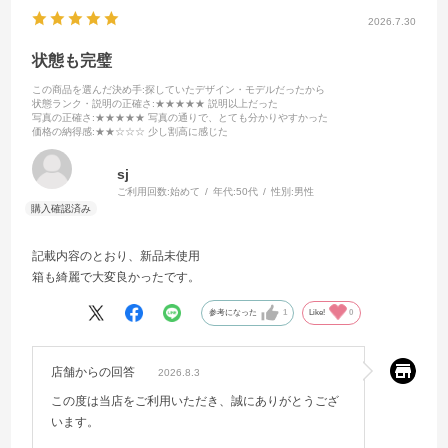
2026.7.30
状態も完璧
この商品を選んだ決め手
:探していたデザイン・モデルだったから
状態ランク・説明の正確さ
:★★★★★ 説明以上だった
写真の正確さ
:★★★★★ 写真の通りで、とても分かりやすかった
価格の納得感
:★★☆☆☆ 少し割高に感じた
sj
ご利用回数:
始めて
年代:
50代
性別:
男性
記載内容のとおり、新品未使用
箱も綺麗で大変良かったです。
参考になった
1
Like!
0
店舗からの回答
2026.8.3
この度は当店をご利用いただき、誠にありがとうござ
います。