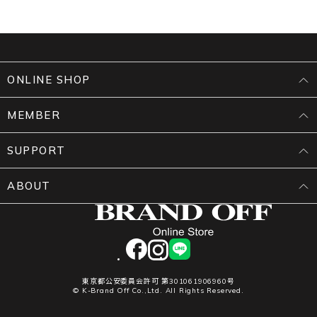
ONLINE SHOP
MEMBER
SUPPORT
ABOUT
facebook
instagram
LINE
東京都公安委員会許可 第301061906960号
© K-Brand Off Co.,Ltd. All Rights Reserved.