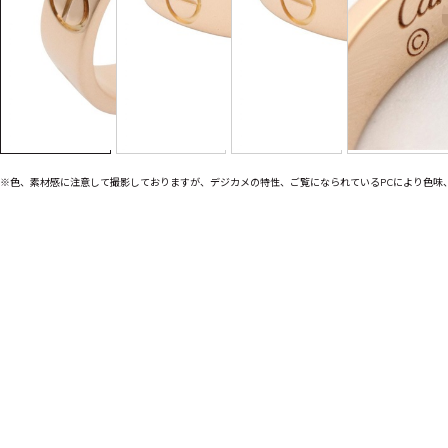
※色、素材感に注意して撮影しておりますが、デジカメの特性、ご覧になられているPCにより色味