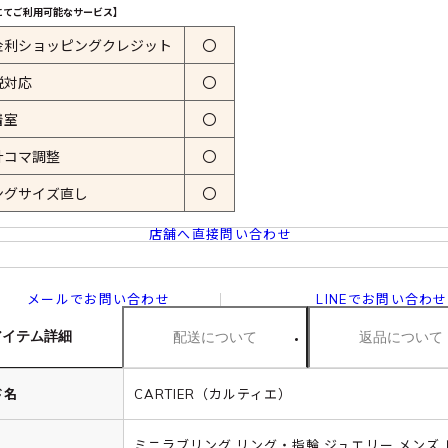
にてご利用可能なサービス】
金利ショッピングクレジット
〇
税対応
〇
着室
〇
計コマ調整
〇
ングサイズ直し
〇
店舗へ直接問い合わせ
メールでお問い合わせ
LINEでお問い合わせ
アイテム詳細
配送について
返品について
ド名
CARTIER（カルティエ）
ミニラブリング リング・指輪 ジュエリー メンズ 