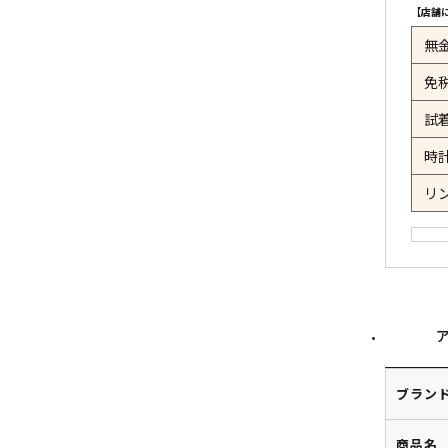
【店舗
無
免
試
時
リ
ブラン
商品名