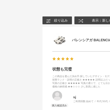
絞り込み
表示：新し
バレンシアガ BALENCIA
状態も完璧
この商品を選んだ決め手
:探していたデザイン・モ
状態ランク・説明の正確さ
:★★★★★ 説明以上だ
写真の正確さ
:★★★★★ 写真の通りで、とても分
価格の納得感
:★★☆☆☆ 少し割高に感じた
sj
ご利用回数:
始めて
年代:
50代