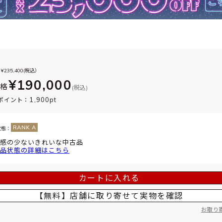
¥
235,400
(税込）
¥190,000
価格
(税込)
1,900pt
ポイント：
状態：
感の少ないきれいな中古品
品状態の詳細はこちら
カートに入れる
【無料】店舗に取り寄せて
実物を確認
お取り