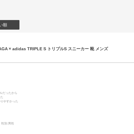
い順
GA × adidas TRIPLE S トリプルS スニーカー 靴 メンズ
デルだったから
った
かりやすかった
性別:
男性