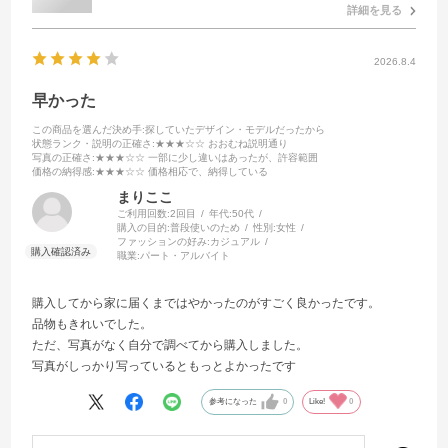
詳細を見る
2026.8.4
早かった
この商品を選んだ決め手
:探していたデザイン・モデルだったから
状態ランク・説明の正確さ
:★★★☆☆ おおむね説明通り
写真の正確さ
:★★★☆☆ 一部に少し違いはあったが、許容範囲
価格の納得感
:★★★☆☆ 価格相応で、納得している
まりここ
ご利用回数:
2回目
年代:
50代
購入の目的:
普段使いのため
性別:
女性
ファッションの好み:
カジュアル
職業:
パート・アルバイト
購入してから家に届くまではやかったのがすごく良かったです。
品物もきれいでした。
ただ、写真がなく自分で調べてから購入しました。
写真がしっかり写っているともっとよかったです
参考になった
0
Like!
0