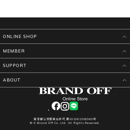
ONLINE SHOP
MEMBER
SUPPORT
ABOUT
facebook
instagram
LINE
東京都公安委員会許可 第301061906960号
© K-Brand Off Co.,Ltd. All Rights Reserved.