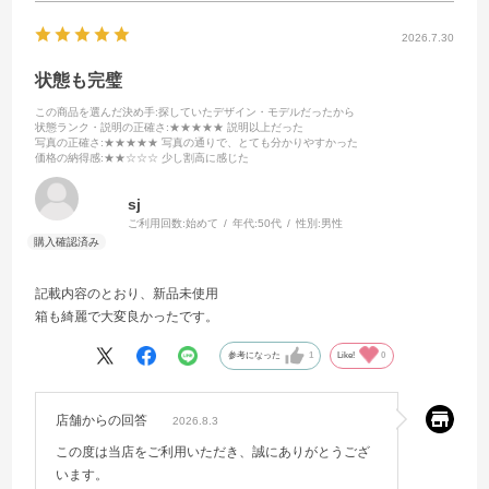
2026.7.30
状態も完璧
この商品を選んだ決め手
:探していたデザイン・モデルだったから
状態ランク・説明の正確さ
:★★★★★ 説明以上だった
写真の正確さ
:★★★★★ 写真の通りで、とても分かりやすかった
価格の納得感
:★★☆☆☆ 少し割高に感じた
sj
ご利用回数:
始めて
年代:
50代
性別:
男性
記載内容のとおり、新品未使用
箱も綺麗で大変良かったです。
参考になった
1
Like!
0
店舗からの回答
2026.8.3
この度は当店をご利用いただき、誠にありがとうござ
います。