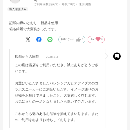
ご利用回数:
始めて
年代:
50代
性別:
男性
記載内容のとおり、新品未使用
箱も綺麗で大変良かったです。
参考になった
1
Like!
0
店舗からの回答
2026.8.3
この度は当店をご利用いただき、誠にありがとうござ
います。
お選びいただきましたバレンシアガとアディダスのコ
ラボスニーカーにご満足いただき、イメージ通りのお
品物をお届けできましたこと、大変嬉しく存じます。
お気に入りの一足となりましたら幸いでございます。
これからも魅力あるお品物を揃えてまいります。また
のご利用を心よりお待ちしております。