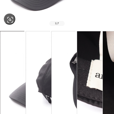
1
|
7
SOLD OUT