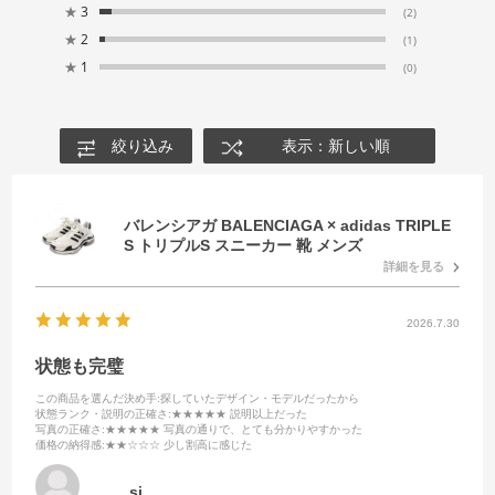
★
3
(2)
★
2
(1)
★
1
(0)
絞り込み
表示：新しい順
バレンシアガ BALENCIAGA × adidas TRIPLE
S トリプルS スニーカー 靴 メンズ
詳細を見る
2026.7.30
状態も完璧
この商品を選んだ決め手
:探していたデザイン・モデルだったから
状態ランク・説明の正確さ
:★★★★★ 説明以上だった
写真の正確さ
:★★★★★ 写真の通りで、とても分かりやすかった
価格の納得感
:★★☆☆☆ 少し割高に感じた
sj