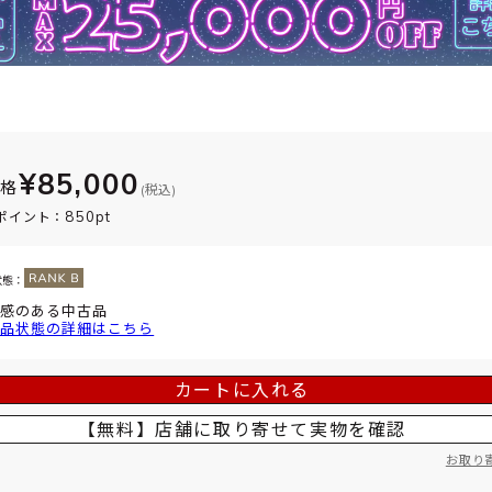
¥85,000
価格
(税込)
850pt
ポイント：
状態：
感のある中古品
品状態の詳細はこちら
カートに入れる
【無料】店舗に取り寄せて
実物を確認
お取り