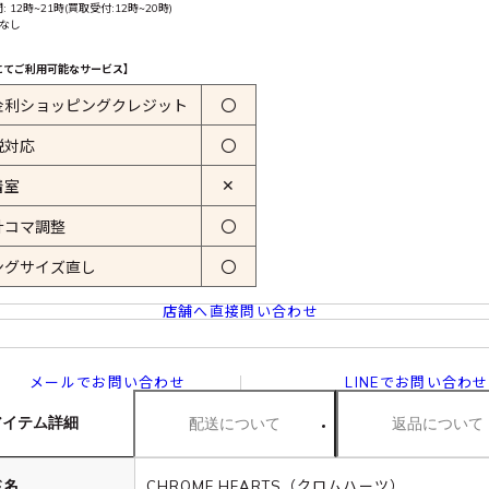
 12時~21時(買取受付:12時~20時)
 なし
にてご利用可能なサービス】
金利ショッピングクレジット
〇
税対応
〇
✕
着室
計コマ調整
〇
ングサイズ直し
〇
店舗へ直接問い合わせ
メールでお問い合わせ
LINEでお問い合わせ
アイテム詳細
配送について
返品について
ド名
CHROME HEARTS（クロムハーツ）