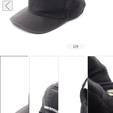
1
|
9