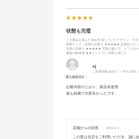
状態も完璧
この商品を選んだ決め手
:探していたデザイン・モ
状態ランク・説明の正確さ
:★★★★★ 説明以上だ
写真の正確さ
:★★★★★ 写真の通りで、とても分
価格の納得感
:★★☆☆☆ 少し割高に感じた
sj
ご利用回数:
始めて
年代:
50代
記載内容のとおり、新品未使用
箱も綺麗で大変良かったです。
店舗からの回答
2026.8.3
この度は当店をご利用いただき、誠に