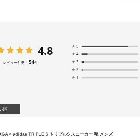
4.8
★
5
★
4
54
★
3
レビュー件数：
件
★
2
★
1
い順
GA × adidas TRIPLE S トリプルS スニーカー 靴 メンズ