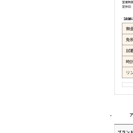
営業時間:
定休日:
【店舗
無
免
試
時
リ
ブラン