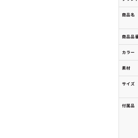
商品名
商品品
カラー
素材
サイズ
付属品