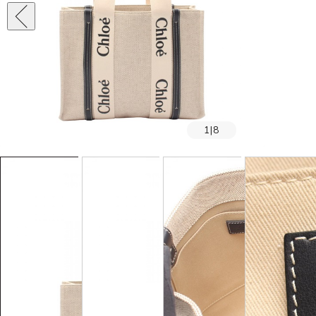
1
|
8
SOLD OUT