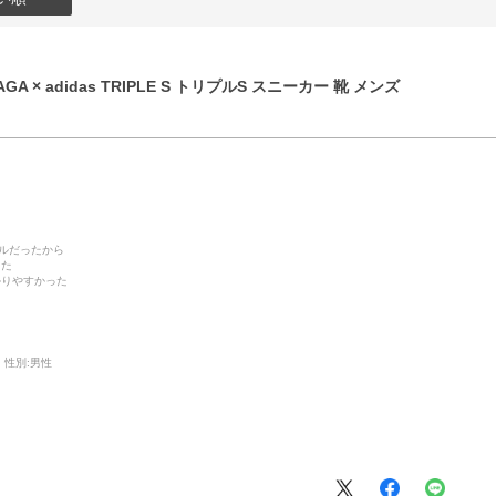
GA × adidas TRIPLE S トリプルS スニーカー 靴 メンズ
デルだったから
った
かりやすかった
性別:
男性