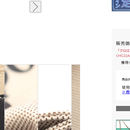
販売
「クロエ
CHC22
獲得
商品
使用
※商