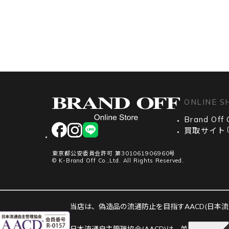
ONLINE S
Brand Off 
facebook
instagram
LINE
買取サイト
東京都公安委員会許可 第301061906960号
© K-Brand Off Co.,Ltd. All Rights Reserved.
当店は、偽造品の流通防止を目指すAACD(日本流通
日本流通自主管理協会(AACD)は、並行輸入市