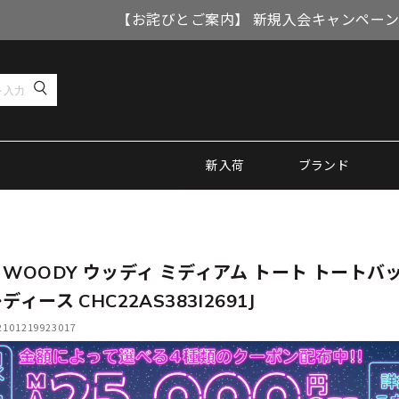
【お詫びとご案内】 新規入会キャンペーン
新入荷
ブランド
 WOODY ウッディ ミディアム トート トートバッ
ディース CHC22AS383I2691J
01219923017