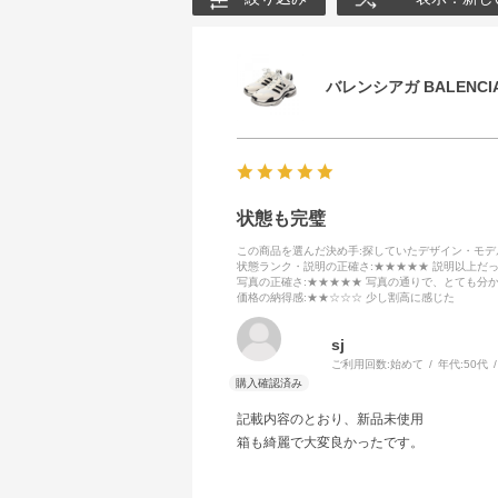
バレンシアガ BALENCIA
状態も完璧
この商品を選んだ決め手
:探していたデザイン・モ
状態ランク・説明の正確さ
:★★★★★ 説明以上だ
写真の正確さ
:★★★★★ 写真の通りで、とても分
価格の納得感
:★★☆☆☆ 少し割高に感じた
sj
ご利用回数:
始めて
年代:
50代
記載内容のとおり、新品未使用
箱も綺麗で大変良かったです。