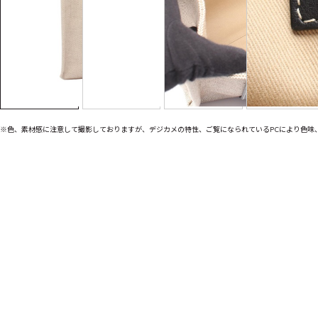
※色、素材感に注意して撮影しておりますが、デジカメの特性、ご覧になられているPCにより色味