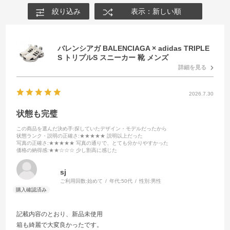
絞り込み
表示：新しい順
バレンシアガ BALENCIAGA × adidas TRIPLE
S トリプルS スニーカー 靴 メンズ
詳細を見る
2026.7.30
状態も完璧
この商品を選んだ決め手
:探していたデザイン・モデルだったから
状態ランク・説明の正確さ
:★★★★★ 説明以上だった
写真の正確さ
:★★★★★ 写真の通りで、とても分かりやすかった
価格の納得感
:★★☆☆☆ 少し割高に感じた
sj
ご利用回数:
始めて
年代:
50代
性別:
男性
記載内容のとおり、新品未使用
箱も綺麗で大変良かったです。