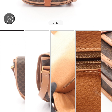
1
|
10
SOLD OUT