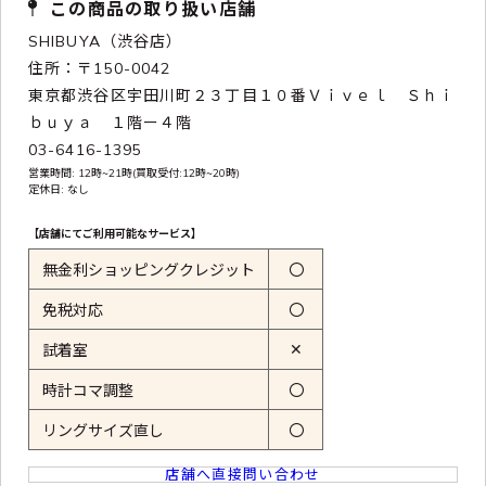
この商品の取り扱い店舗
SHIBUYA（渋谷店）
住所：〒150-0042
東京都渋谷区宇田川町２３丁目１０番Ｖｉｖｅｌ Ｓｈｉ
ｂｕｙａ １階ー４階
03-6416-1395
営業時間: 12時~21時(買取受付:12時~20時)
定休日: なし
【店舗にてご利用可能なサービス】
無金利ショッピングクレジット
〇
免税対応
〇
✕
試着室
時計コマ調整
〇
リングサイズ直し
〇
店舗へ直接問い合わせ