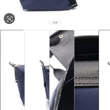
1
|
4
SOLD OUT