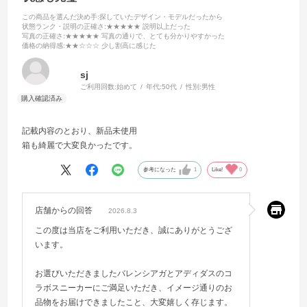
この商品を選んだ決め手
:探していたデザイン・モデルだったから
状態ランク・説明の正確さ
:★★★★★ 説明以上だった
写真の正確さ
:★★★★★ 写真の通りで、とても分かりやすかった
価格の納得感
:★★☆☆☆ 少し割高に感じた
sj
ご利用回数:
始めて
年代:
50代
性別:
男性
記載内容のとおり、新品未使用
箱も綺麗で大変良かったです。
参考になった
1
Like!
0
店舗からの回答
2026.8.3
この度は当店をご利用いただき、誠にありがとうござ
います。
お選びいただきましたバレンシアガとアディダスのコ
ラボスニーカーにご満足いただき、イメージ通りのお
品物をお届けできましたこと、大変嬉しく存じます。