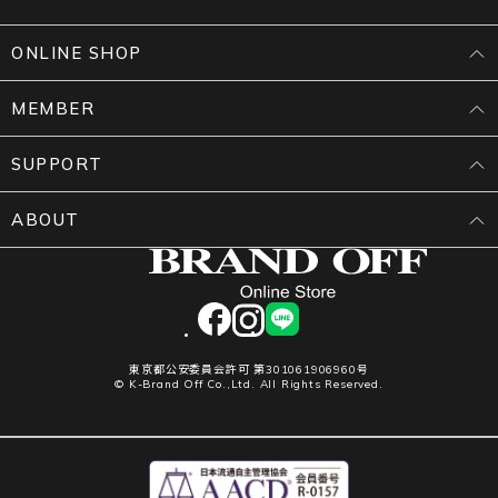
ONLINE SHOP
MEMBER
SUPPORT
ABOUT
facebook
instagram
LINE
東京都公安委員会許可 第301061906960号
© K-Brand Off Co.,Ltd. All Rights Reserved.