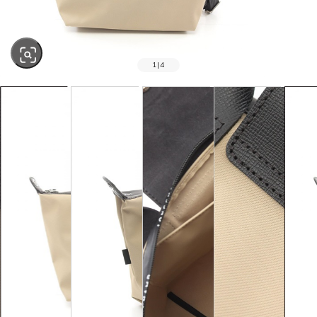
1
|
4
SOLD OUT