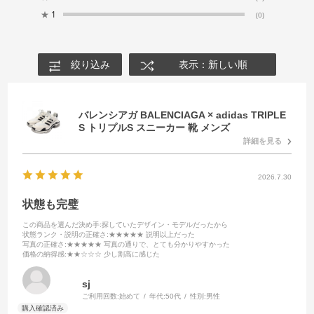
★
1
(0)
絞り込み
表示：新しい順
バレンシアガ BALENCIAGA × adidas TRIPLE
S トリプルS スニーカー 靴 メンズ
詳細を見る
2026.7.30
状態も完璧
この商品を選んだ決め手
:探していたデザイン・モデルだったから
状態ランク・説明の正確さ
:★★★★★ 説明以上だった
写真の正確さ
:★★★★★ 写真の通りで、とても分かりやすかった
価格の納得感
:★★☆☆☆ 少し割高に感じた
sj
ご利用回数:
始めて
年代:
50代
性別:
男性