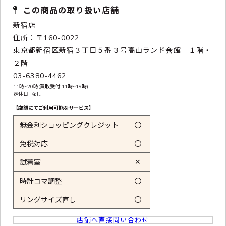
この商品の取り扱い店舗
新宿店
住所：〒160-0022
東京都新宿区新宿３丁目５番３号高山ランド会館 １階・
２階
03-6380-4462
11時~20時(買取受付:11時~19時)
定休日: なし
【店舗にてご利用可能なサービス】
無金利ショッピングクレジット
〇
免税対応
〇
✕
試着室
時計コマ調整
〇
リングサイズ直し
〇
店舗へ直接問い合わせ