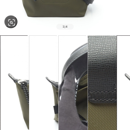
1
|
4
SOLD OUT