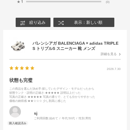
★
1
(0)
絞り込み
表示：新しい順
バレンシアガ BALENCIAGA × adidas TRIPLE
S トリプルS スニーカー 靴 メンズ
詳細を見る
2026.7.30
状態も完璧
この商品を選んだ決め手
:探していたデザイン・モデルだったから
状態ランク・説明の正確さ
:★★★★★ 説明以上だった
写真の正確さ
:★★★★★ 写真の通りで、とても分かりやすかった
価格の納得感
:★★☆☆☆ 少し割高に感じた
sj
ご利用回数:
始めて
年代:
50代
性別:
男性