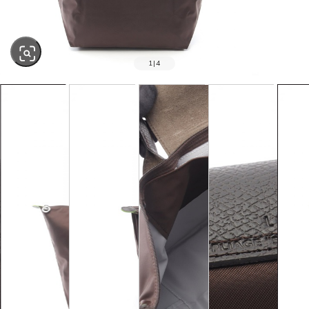
1
|
4
SOLD OUT