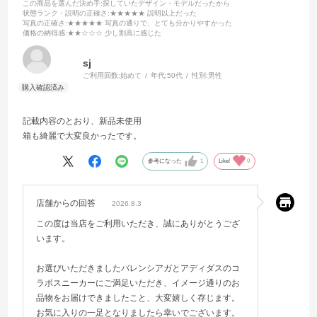
この商品を選んだ決め手
:探していたデザイン・モデルだったから
状態ランク・説明の正確さ
:★★★★★ 説明以上だった
写真の正確さ
:★★★★★ 写真の通りで、とても分かりやすかった
価格の納得感
:★★☆☆☆ 少し割高に感じた
sj
ご利用回数:
始めて
年代:
50代
性別:
男性
記載内容のとおり、新品未使用
箱も綺麗で大変良かったです。
参考になった
1
Like!
0
店舗からの回答
2026.8.3
この度は当店をご利用いただき、誠にありがとうござ
います。
お選びいただきましたバレンシアガとアディダスのコ
ラボスニーカーにご満足いただき、イメージ通りのお
品物をお届けできましたこと、大変嬉しく存じます。
お気に入りの一足となりましたら幸いでございます。