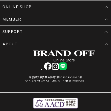
ONLINE SHOP
MEMBER
SUPPORT
ABOUT
facebook
instagram
LINE
東京都公安委員会許可 第301061906960号
© K-Brand Off Co.,Ltd. All Rights Reserved.