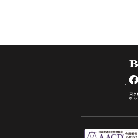
faceb
東京
© K-