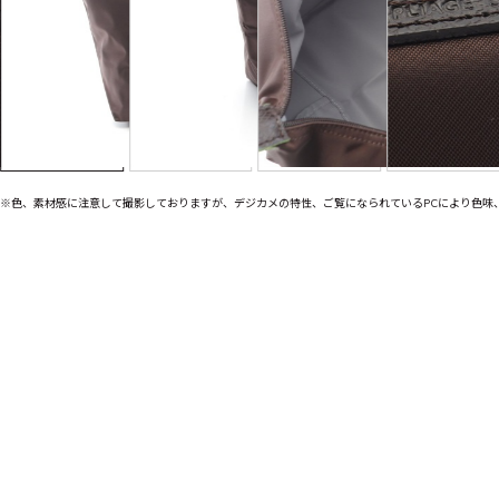
※色、素材感に注意して撮影しておりますが、デジカメの特性、ご覧になられているPCにより色味