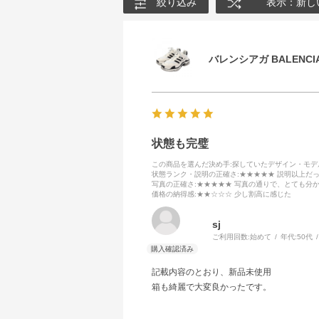
絞り込み
表示：新し
バレンシアガ BALENCIA
状態も完璧
この商品を選んだ決め手
:探していたデザイン・モ
状態ランク・説明の正確さ
:★★★★★ 説明以上だ
写真の正確さ
:★★★★★ 写真の通りで、とても分
価格の納得感
:★★☆☆☆ 少し割高に感じた
sj
ご利用回数:
始めて
年代:
50代
記載内容のとおり、新品未使用
箱も綺麗で大変良かったです。