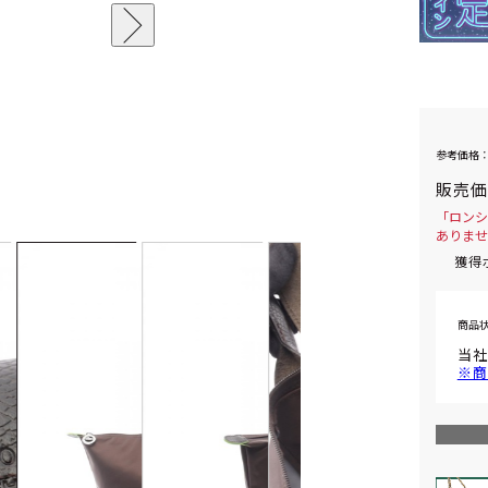
参考価格：
販売
「ロンシ
ありませ
獲得
商品
当社
※商