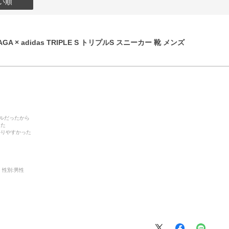
い順
GA × adidas TRIPLE S トリプルS スニーカー 靴 メンズ
デルだったから
った
かりやすかった
性別:
男性