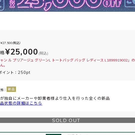
¥
27,500
(税込）
¥25,000
価格
(税込)
ャン ル プリアージュ グリーンL トートバッグ バッグ レディース L1899919002」
ん。
250pt
ポイント：
状態：
が独自にメーカーや卸業者様より仕入を行った全くの新品
品状態の詳細はこちら
SOLD OUT