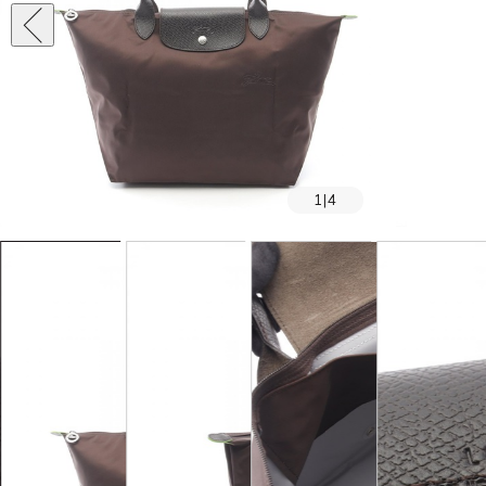
1
|
4
SOLD OUT