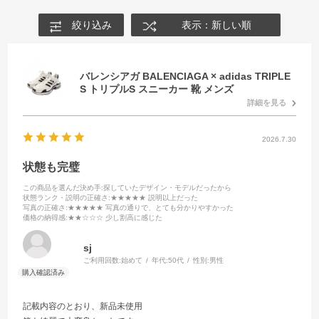
絞り込み
表示：新しい順
バレンシアガ BALENCIAGA × adidas TRIPLE
S トリプルS スニーカー 靴 メンズ
詳細を見る
2026.7.30
状態も完璧
この商品を選んだ決め手
:探していたデザイン・モデルだったから
状態ランク・説明の正確さ
:★★★★★ 説明以上だった
写真の正確さ
:★★★★★ 写真の通りで、とても分かりやすかった
価格の納得感
:★★☆☆☆ 少し割高に感じた
sj
ご利用回数:
始めて
年代:
50代
性別:
男性
記載内容のとおり、新品未使用