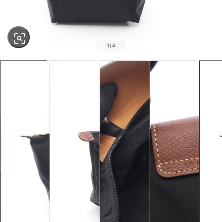
1
|
4
SOLD OUT