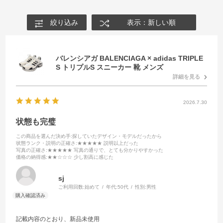
絞り込み
表示：新しい順
バレンシアガ BALENCIAGA × adidas TRIPLE
S トリプルS スニーカー 靴 メンズ
詳細を見る
2026.7.30
状態も完璧
この商品を選んだ決め手
:探していたデザイン・モデルだったから
状態ランク・説明の正確さ
:★★★★★ 説明以上だった
写真の正確さ
:★★★★★ 写真の通りで、とても分かりやすかった
価格の納得感
:★★☆☆☆ 少し割高に感じた
sj
ご利用回数:
始めて
年代:
50代
性別:
男性
記載内容のとおり、新品未使用