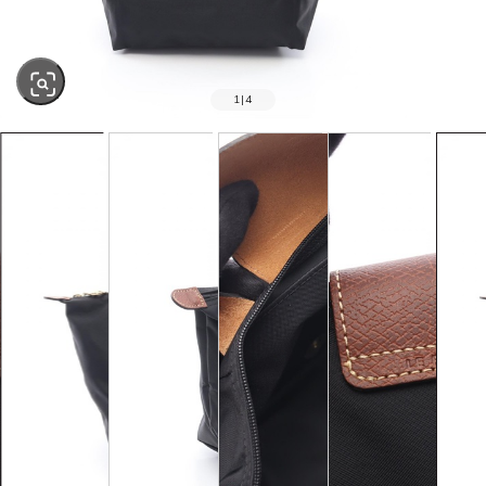
1
|
4
SOLD OUT