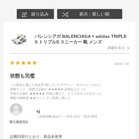
絞り込み
表示：新しい順
バレンシアガ BALENCIAGA × adidas TRIPLE
S トリプルS スニーカー 靴 メンズ
詳細を見る
2026.7.30
状態も完璧
この商品を選んだ決め手
:探していたデザイン・モデルだったから
状態ランク・説明の正確さ
:★★★★★ 説明以上だった
写真の正確さ
:★★★★★ 写真の通りで、とても分かりやすかった
価格の納得感
:★★☆☆☆ 少し割高に感じた
sj
ご利用回数:
始めて
年代:
50代
性別:
男性
記載内容のとおり、新品未使用